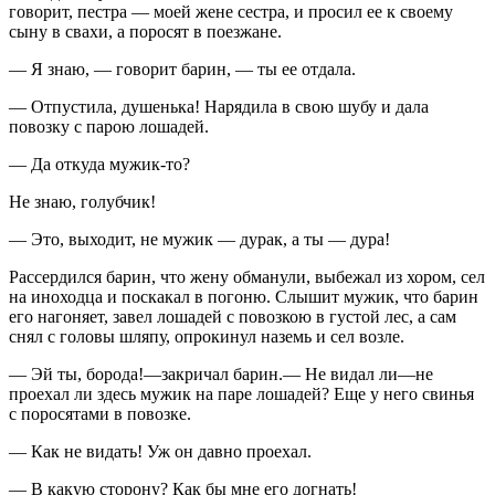
говорит, пестра — моей жене сестра, и просил ее к своему
сыну в свахи, а поросят в поезжане.
— Я знаю, — говорит барин, — ты ее отдала.
— Отпустила, душенька! Нарядила в свою шубу и дала
повозку с парою лошадей.
— Да откуда мужик-то?
Не знаю, голубчик!
— Это, выходит, не мужик — дурак, а ты — дура!
Рассердился барин, что жену обманули, выбежал из хором, сел
на иноходца и поскакал в погоню. Слышит мужик, что барин
его нагоняет, завел лошадей с повозкою в густой лес, а сам
снял с головы шляпу, опрокинул наземь и сел возле.
— Эй ты, борода!—закричал барин.— Не видал ли—не
проехал ли здесь мужик на паре лошадей? Еще у него свинья
с поросятами в повозке.
— Как не видать! Уж он давно проехал.
— В какую сторону? Как бы мне его догнать!