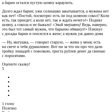
а барин остался пустую шляпу караулить.
Долго ждал барин; ужи солнышко закатывается, а мужика нет
как нет! «Постой, посмотрю: есть ли под шляпою сокол? Коли
есть, так приедет; а коли нет, так и ждать нечего!» Поднял
шляпу, а сокола и не бывало! «Экой мерзавец! Ведь, наверно,
это был тот самый мужик, что барыню обманул!» Плюнул
с досады барин и поплелся к жене; а мужик уж давно дома
— Ну, матушка, — говорит старухе, — живи у меня; есть
на свете и тебя дурашливее. Вот ни за что ни про что дали
тройку лошадей с повозкою, триста рублев денег да свинью
с поросятами.
Оцените сказку!
5
1
голос
Полезно