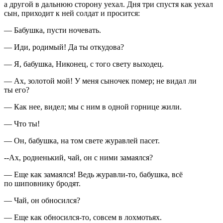
а другой в дальнюю сторону уехал. Дня три спустя как уехал
сын, приходит к ней солдат и просится:
— Бабушка, пусти ночевать.
— Иди, родимый! Да ты откудова?
— Я, бабушка, Никонец, с того свету выходец.
— Ах, золотой мой! У меня сыночек помер; не видал ли
ты его?
— Как нее, видел; мы с ним в одной горнице жили.
— Что ты!
— Он, бабушка, на том свете журавлей пасет.
--Ах, родненький, чай, он с ними замаялся?
— Еще как замаялся! Ведь журавли-то, бабушка, всё
по шиповнику бродят.
— Чай, он обносился?
— Еще как обносился-то, совсем в лохмотьях.