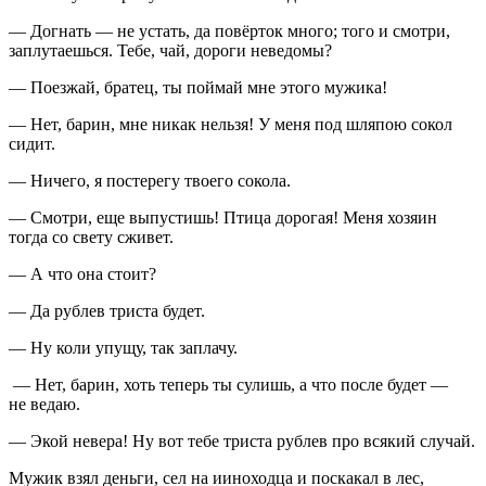
— Догнать — не устать, да повёрток много; того и смотри,
заплутаешься. Тебе, чай, дороги неведомы?
— Поезжай, братец, ты поймай мне этого мужика!
— Нет, барин, мне никак нельзя! У меня под шляпою сокол
сидит.
— Ничего, я постерегу твоего сокола.
— Смотри, еще выпустишь! Птица дорогая! Меня хозяин
тогда со свету сживет.
— А что она стоит?
— Да рублев триста будет.
— Ну коли упущу, так заплачу.
— Нет, барин, хоть теперь ты сулишь, а что после будет —
не ведаю.
— Экой невера! Ну вот тебе триста рублев про всякий случай.
Мужик взял деньги, сел на ииноходца и поскакал в лес,