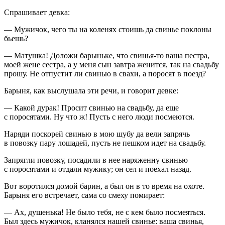
Спрашивает девка:
— Мужичок, чего ты на коленях стоишь да свинье поклоны
бьешь?
— Матушка! Доложи барыньке, что свинья-то ваша пестра,
моей жене сестра, а у меня сын завтра женится, так на свадьбу
прошу. Не отпустит ли свинью в свахи, а поросят в поезд?
Барыня, как выслушала эти речи, и говорит девке:
— Какой дурак! Просит свинью на свадьбу, да еще
с поросятами. Ну что ж! Пусть с него люди посмеются.
Наряди поскорей свинью в мою шубу да вели запрячь
в повозку пару лошадей, пусть не пешком идет на свадьбу.
Запрягли повозку, посадили в нее наряженну свинью
с поросятами и отдали мужику; он сел и поехал назад.
Вот воротился домой барин, а был он в то время на охоте.
Барыня его встречает, сама со смеху помирает:
— Ах, душенька! Не было тебя, не с кем было посмеяться.
Был здесь мужичок, кланялся нашей свинье: ваша свинья,