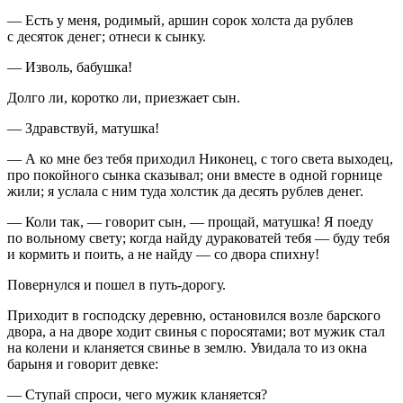
— Есть у меня, родимый, аршин сорок холста да рублев
с десяток денег; отнеси к сынку.
— Изволь, бабушка!
Долго ли, коротко ли, приезжает сын.
— Здравствуй, матушка!
— А ко мне без тебя приходил Никонец, с того света выходец,
про покойного сынка сказывал; они вместе в одной горнице
жили; я услала с ним туда холстик да десять рублев денег.
— Коли так, — говорит сын, — прощай, матушка! Я поеду
по вольному свету; когда найду дураковатей тебя — буду тебя
и кормить и поить, а не найду — со двора спихну!
Повернулся и пошел в путь-дорогу.
Приходит в господску деревню, остановился возле барского
двора, а на дворе ходит свинья с поросятами; вот мужик стал
на колени и кланяется свинье в землю. Увидала то из окна
барыня и говорит девке:
— Ступай спроси, чего мужик кланяется?