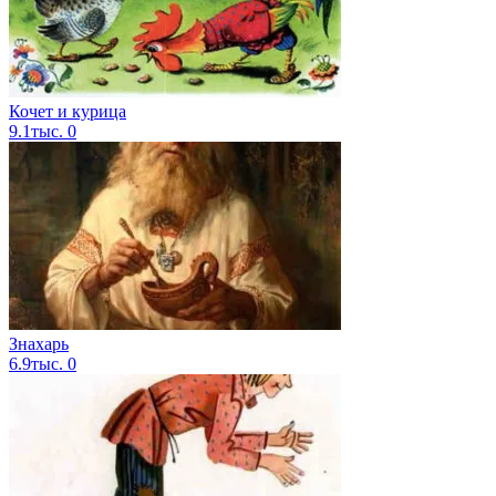
Кочет и курица
9.1тыс.
0
Знахарь
6.9тыс.
0