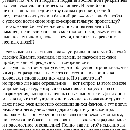
утешает их: что эти подвиги подъяты воблой под прикрытием
их человеконенавистнических воплей. И если б они
не взывали к посредничеству ежовых рукавиц, если б
не угрожали согнутием в бараний рог — могла ли бы вобла
с успехом вести свою мирно-возродительную пропаганду?
Не заклевали бы ее? не насмеялись ли бы над нею? И,
наконец, не перспектива ли скорпионов и ран, ежеминутно
ими, клеветниками, показываемая, повлияла на решение
пестрых людей?
Некоторые из клеветников даже устраивали на всякий случай
лазейку. Хвалить хвалили, но камень за пазухой все-таки
приберегали. «Прекрасно, — говорили они, —
мы с удовольствием допускаем, что общество отрезвилось, что
химера упразднена, а на место ее вступила в свои права
здоровая, неподкрашенная жизнь. Но надолго ли?
но прочно ли наше отрезвление — вот вопрос. В этом смысле
мирный характер, который ознаменовал процесс нашего
возрождения, наводит на очень серьезные мысли. До сих пор
мы знали, что заблуждения не так-то легко полагают оружие
даже перед очевидностью совершившихся фактов, а тут вдруг,
нежданно-негаданно, благодаря авторитету пословицы, —
положим, благонамеренной и освященной вековым опытом,
но все-таки не более как пословицы, — является радикальное
и повсеместное отрезвление! Полно, так ли это? искренно ли