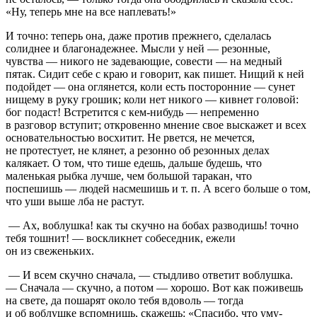
«Ну, теперь мне на все наплевать!»
И точно: теперь она, даже против прежнего, сделалась
солиднее и благонадежнее. Мысли у ней — резонные,
чувства — никого не задевающие, совести — на медный
пятак. Сидит себе с краю и говорит, как пишет. Нищий к ней
подойдет — она оглянется, коли есть посторонние — сунет
нищему в руку грошик; коли нет никого — кивнет головой:
бог подаст! Встретится с кем-нибудь — непременно
в разговор вступит; откровенно мнение свое выскажет и всех
основательностью восхитит. Не рвется, не мечется,
не протестует, не клянет, а резонно об резонных делах
калякает. О том, что тише едешь, дальше будешь, что
маленькая рыбка лучше, чем большой таракан, что
поспешишь — людей насмешишь
и т. п.
А всего больше о том,
что уши выше лба не растут.
— Ах, воблушка! как ты скучно на бобах разводишь! точно
тебя тошнит! — воскликнет собеседник, ежели
он из свеженьких.
— И всем скучно сначала, — стыдливо ответит воблушка.
— Сначала — скучно, а потом — хорошо. Вот как поживешь
на свете, да пошарят около тебя вдоволь — тогда
и об воблушке вспомнишь, скажешь: «Спасибо, что уму-