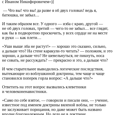
с Иваном Никифоровичем»)]
— Что вы! что вы! да разве я об двух головах! ведь я,
батюшка, не забыл…
И таким образом все. У одного — изба с краю, другой —
не об двух головах, третий — чего-то не забыл… все глядят,
как бы в подворотню проскочить, у всех сердце не на месте
и руки — как плети…
«Уши выше лба не растут!» — хорошо это сказано, сильно,
а дальше что? На стене каракули-то читать? — положим, и это
хорошо, а дальше что? Не шевельнуться, не пикнуть, носа
не совать, не рассуждать? — прекрасно и это, а дальше что?
И чем старательнее выводились логические последствия,
вытекающие из воблушкиной доктрины, тем чаще и чаще
становился поперек горла вопрос: «А дальше что?»
Ответить на этот вопрос вызвались клеветники
и человеконенавистники.
«Само по себе взятое, — говорили и писали они, — учение,
известное под именем доктрины вяленой воблы, не только
не заслуживает порицания, но даже может быть названо
вполне благонадежным. Но дело не в доктрине