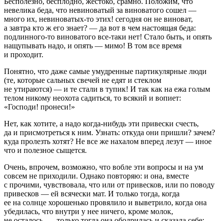
Бесполезно, бесплодно, жестоко, срамно. Положим, что
невелика беда, что невиноватый за виноватого сошел —
много их, невиноватых-то этих! сегодня он не виноват,
а завтра кто ж его знает? — да вот в чем настоящая беда:
подлинного-то виноватого все-таки нет! Стало быть, и опять
нащупывать надо, и опять — мимо! В том все время
и проходит.
Понятно, что даже самые умудренные партикулярные люди
(те, которые сальных свечей не едят и стеклом
не утираются) — и те стали в тупик! И так как на ежа голым
телом никому неохота садиться, то всякий и вопиет:
«Господи! пронеси!»
Нет, как хотите, а надо когда-нибудь эти привески счесть,
да и присмотреться к ним. Узнать: откуда они пришли? зачем?
куда пролезть хотят? Не все же нахалом вперед лезут — иное
что и полезное сыщется.
Очень, впрочем, возможно, что вобле эти вопросы и на ум
совсем не приходили. Однако повторяю: и она, вместе
с прочими, чувствовала, что или от привесков, или по поводу
привесков — ей всячески мат. И только тогда, когда
ее на солнце хорошенько провялило и выветрило, когда она
убедилась, что внутри у нее ничего, кроме молок,
не осталось, — только тогда она ободрилась и сказала себе: