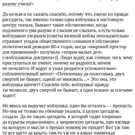
разуму учила!»
Да нельзя и не сказать спасибо, потому что, ежели по правде
рассудить, так именно только одна воблушка в настоящую
центру попала. Бывают такие обстановочки, когда
подлинного ума-разума и слыхом не слыхать, а есть только
воблушкин ум-разум [советы вяленой воблы иносказательно
отражают упадок общественного сознания в обстановке
политической реакции 80-х годов, когда «широкий простор
для применений» получила «теория малых дел»
(«воблушкина доктрина»)]. Люди ходят, как сонные, ни к чему
приступиться не умеют, ничему не радуются, ничем
не печалятся. И вдруг в ушах раздается успокоительно-
соблазнительный шепот: «Потихоньку да полегоньку, двух
смертей не бывает, одной не миновать…» Это она, это
воблушка шепчет! Спасибо тебе, воблушка! правду
ты молвила: двух смертей не бывает, а одна искони за плечами
ходит!
Не явись на выручку воблушка, одно бы осталось — пропасть.
Но она не только на убежище указала, а целую цитадель
создала. Да не такую цитадель, в которой сидят озорники
да курьезы подыскивают, а заправскую цитадель, при взгляде
на которую и мысли о брешах никому не придет! Вот уж там-
то все шито да крыто, там-то уж ни о каких привесках