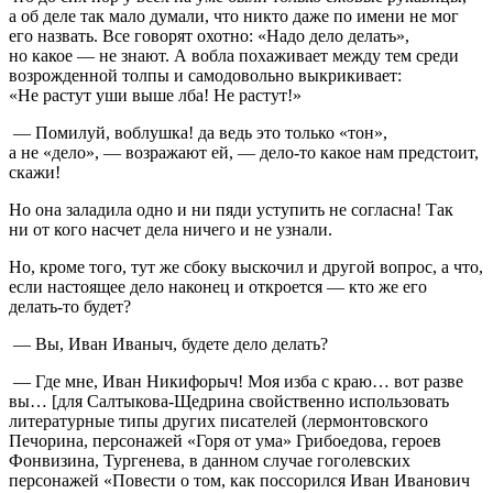
а об деле так мало думали, что никто даже по имени не мог
его назвать. Все говорят охотно: «Надо дело делать»,
но какое — не знают. А вобла похаживает между тем среди
возрожденной толпы и самодовольно выкрикивает:
«Не растут уши выше лба! Не растут!»
— Помилуй, воблушка! да ведь это только «тон»,
а не «дело», — возражают ей, — дело-то какое нам предстоит,
скажи!
Но она заладила одно и ни пяди уступить не согласна! Так
ни от кого насчет дела ничего и не узнали.
Но, кроме того, тут же сбоку выскочил и другой вопрос, а что,
если настоящее дело наконец и откроется — кто же его
делать-то будет?
— Вы, Иван Иваныч, будете дело делать?
— Где мне, Иван Никифорыч! Моя изба с краю… вот разве
вы… [для Салтыкова-Щедрина свойственно использовать
литературные типы других писателей (лермонтовского
Печорина, персонажей «Горя от ума» Грибоедова, героев
Фонвизина, Тургенева, в данном случае гоголевских
персонажей «Повести о том, как поссорился Иван Иванович