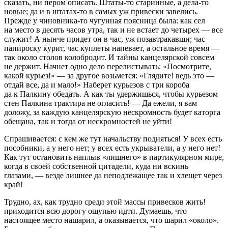
сказать, ни пером описать. Штаты-то старинные, а дела-то
новые; да и в штатах-то в самых уж привески завелись.
Прежде у чиновника-то чугунная поясница была: как сел
на место в десять часов утра, так и не встает до четырех — все
служит! А нынче придет он в час, уж позавтракавши; час
папироску курит, час куплеты напевает, а остальное время —
так около столов колобродит. И тайны канцелярской совсем
не держит. Начнет одно дело перелистывать: «Посмотрите,
какой курьез!» — за другое возьмется: «Глядите! ведь это —
отдай все, да и мало!» Наберет курьезов с три короба
да к Палкину обедать. А как ты удержишься, чтобы курьезом
стен Палкина трактира не огласить! — Да ежели, я вам
доложу, за каждую канцелярскую нескромность будет каторга
обещана, так и тогда от нескромностей не уйти!
Спрашивается: с кем же тут начальству подняться! У всех есть
пособники, а у него нет; у всех есть укрыватели, а у него нет!
Как тут остановить наплыв «лишнего» в партикулярном мире,
когда в своей собственной цитадели, куда ни вскинь
глазами, — везде лишнее да неподлежащее так и хлещет через
край!
Трудно, ах, как трудно среди этой массы привесков жить!
приходится всю дорогу ощупью идти. Думаешь, что
настоящее место нашарил, а оказывается, что шарил «около».