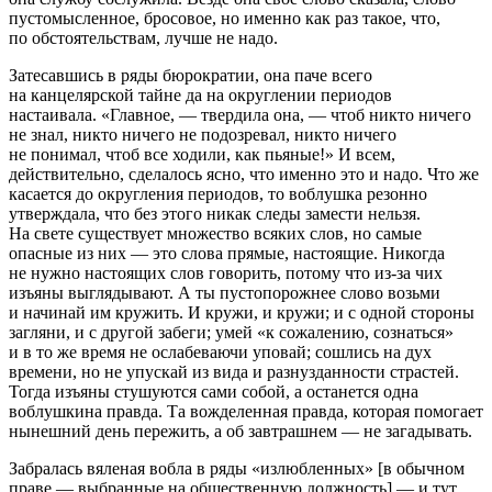
пустомысленное, бросовое, но именно как раз такое, что,
по обстоятельствам, лучше не надо.
Затесавшись в ряды бюрократии, она паче всего
на канцелярской тайне да на округлении периодов
настаивала. «Главное, — твердила она, — чтоб никто ничего
не знал, никто ничего не подозревал, никто ничего
не понимал, чтоб все ходили, как пьяные!» И всем,
действительно, сделалось ясно, что именно это и надо. Что же
касается до округления периодов, то воблушка резонно
утверждала, что без этого никак следы замести нельзя.
На свете существует множество всяких слов, но самые
опасные из них — это слова прямые, настоящие. Никогда
не нужно настоящих слов говорить, потому что из-за чих
изъяны выглядывают. А ты пустопорожнее слово возьми
и начинай им кружить. И кружи, и кружи; и с одной стороны
загляни, и с другой забеги; умей «к сожалению, сознаться»
и в то же время не ослабеваючи уповай; сошлись на дух
времени, но не упускай из вида и разнузданности страстей.
Тогда изъяны стушуются сами собой, а останется одна
воблушкина правда. Та вожделенная правда, которая помогает
нынешний день пережить, а об завтрашнем — не загадывать.
Забралась вяленая вобла в ряды «излюбленных» [в обычном
праве — выбранные на общественную должность] — и тут