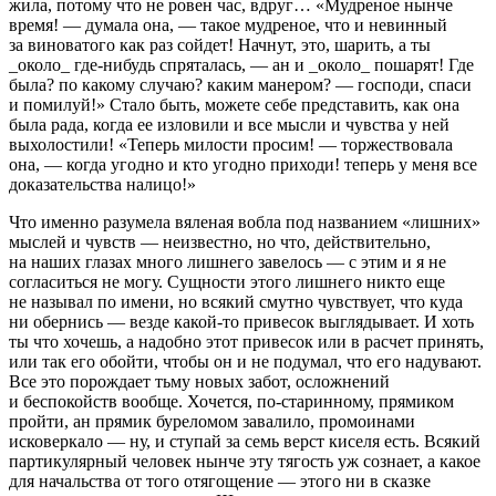
жила, потому что не ровен час, вдруг… «Мудреное нынче
время! — думала она, — такое мудреное, что и невинный
за виноватого как раз сойдет! Начнут, это, шарить, а ты
_около_ где-нибудь спряталась, — ан и _около_ пошарят! Где
была? по какому случаю? каким манером? — господи, спаси
и помилуй!» Стало быть, можете себе представить, как она
была рада, когда ее изловили и все мысли и чувства у ней
выхолостили! «Теперь милости просим! — торжествовала
она, — когда угодно и кто угодно приходи! теперь у меня все
доказательства налицо!»
Что именно разумела вяленая вобла под названием «лишних»
мыслей и чувств — неизвестно, но что, действительно,
на наших глазах много лишнего завелось — с этим и я не
согласиться не могу. Сущности этого лишнего никто еще
не называл по имени, но всякий смутно чувствует, что куда
ни обернись — везде какой-то привесок выглядывает. И хоть
ты что хочешь, а надобно этот привесок или в расчет принять,
или так его обойти, чтобы он и не подумал, что его надувают.
Все это порождает тьму новых забот, осложнений
и беспокойств вообще. Хочется, по-старинному, прямиком
пройти, ан прямик буреломом завалило, промоинами
исковеркало — ну, и ступай за семь верст киселя есть. Всякий
партикулярный человек нынче эту тягость уж сознает, а какое
для начальства от того отягощение — этого ни в сказке