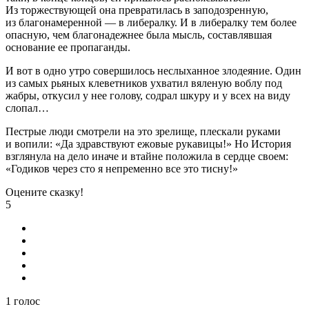
Из торжествующей она превратилась в заподозренную,
из благонамеренной — в либералку. И в либералку тем более
опасную, чем благонадежнее была мысль, составлявшая
основание ее пропаганды.
И вот в одно утро совершилось неслыханное злодеяние. Один
из самых рьяных клеветников ухватил вяленую воблу под
жабры, откусил у нее голову, содрал шкуру и у всех на виду
слопал…
Пестрые люди смотрели на это зрелище, плескали руками
и вопили: «Да здравствуют ежовые рукавицы!» Но История
взглянула на дело иначе и втайне положила в сердце своем:
«Годиков через сто я непременно все это тисну!»
Оцените сказку!
5
1
голос