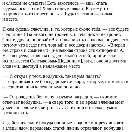
и слыхом не слыхать! Есть захотелось — ешь! спать
вздумалось — спи! Ходи, сиди, калякай! К этому-то
и привесить-то ничего нельзя. Будь счастлив — только
и всего.
И сам будешь счастлив, и те, которые около тебя, — все будете
счастливы! Ты никого не тронешь, и тебя никто не тронет.
Спите, други, почивайте! И нашаривать около вас не для чего,
потому что везде путь торный и все двери настежь. «Вперед
без страха и сомненья!» [начальная строка стихотворения А.
Н. Плещеева, ставшая студенческой песней, иронически
используется Салтыковым-Щедриным], или, говоря другими
словами, шествуй в надлежащее место!
— И откуда у тебя, воблушка, такая ума палата?
— спрашивают ее благодарные пискари, которые, по милости
ее советов, неискалеченными остались.
— От рожденья бог меня разумом наградил, — скромно
отвечает воблушка, — а сверх того, и во время вяленья мозг
у меня в голове выветрился… С тех пор и начала я умом
раскидывать…
И действительно: покуда наивные люди в эмпиреях витают,
а злецы ядом передовых статей жизнь отравляют, воблушка