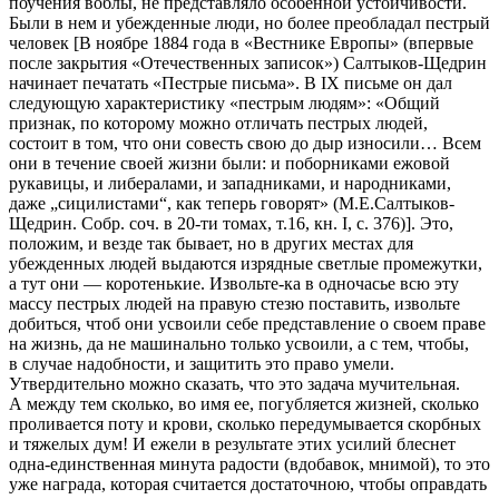
поучения воблы, не представляло особенной устойчивости.
Были в нем и убежденные люди, но более преобладал пестрый
человек [В ноябре 1884 года в «Вестнике Европы» (впервые
после закрытия «Отечественных записок») Салтыков-Щедрин
начинает печатать «Пестрые письма». В IX письме он дал
следующую характеристику «пестрым людям»: «Общий
признак, по которому можно отличать пестрых людей,
состоит в том, что они совесть свою до дыр износили… Всем
они в течение своей жизни были: и поборниками ежовой
рукавицы, и либералами, и западниками, и народниками,
даже „сицилистами“, как теперь говорят» (М.Е.Салтыков-
Щедрин. Собр. соч. в 20-ти томах, т.16, кн. I, с. 376)]. Это,
положим, и везде так бывает, но в других местах для
убежденных людей выдаются изрядные светлые промежутки,
а тут они — коротенькие. Извольте-ка в одночасье всю эту
массу пестрых людей на правую стезю поставить, извольте
добиться, чтоб они усвоили себе представление о своем праве
на жизнь, да не машинально только усвоили, а с тем, чтобы,
в случае надобности, и защитить это право умели.
Утвердительно можно сказать, что это задача мучительная.
А между тем сколько, во имя ее, погубляется жизней, сколько
проливается поту и крови, сколько передумывается скорбных
и тяжелых дум! И ежели в результате этих усилий блеснет
одна-единственная минута радости (вдобавок, мнимой), то это
уже награда, которая считается достаточною, чтобы оправдать