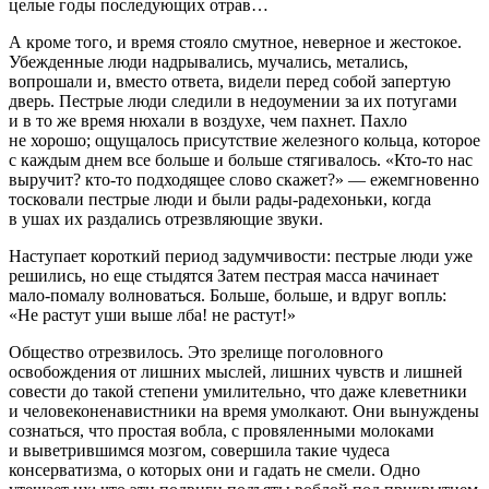
целые годы последующих отрав…
А кроме того, и время стояло смутное, неверное и жестокое.
Убежденные люди надрывались, мучались, метались,
вопрошали и, вместо ответа, видели перед собой запертую
дверь. Пестрые люди следили в недоумении за их потугами
и в то же время нюхали в воздухе, чем пахнет. Пахло
не хорошо; ощущалось присутствие железного кольца, которое
с каждым днем все больше и больше стягивалось. «Кто-то нас
выручит? кто-то подходящее слово скажет?» — ежемгновенно
тосковали пестрые люди и были рады-радехоньки, когда
в ушах их раздались отрезвляющие звуки.
Наступает короткий период задумчивости: пестрые люди уже
решились, но еще стыдятся Затем пестрая масса начинает
мало-помалу волноваться. Больше, больше, и вдруг вопль:
«Не растут уши выше лба! не растут!»
Общество отрезвилось. Это зрелище поголовного
освобождения от лишних мыслей, лишних чувств и лишней
совести до такой степени умилительно, что даже клеветники
и человеконенавистники на время умолкают. Они вынуждены
сознаться, что простая вобла, с провяленными молоками
и выветрившимся мозгом, совершила такие чудеса
консерватизма, о которых они и гадать не смели. Одно