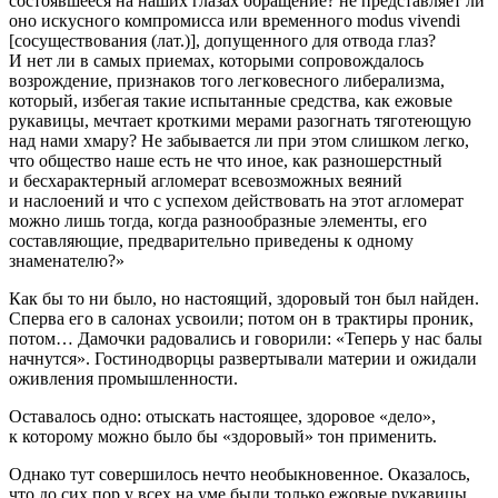
состоявшееся на наших глазах обращение? не представляет ли
оно искусного компромисса или временного modus vivendi
[сосуществования (лат.)], допущенного для отвода глаз?
И нет ли в самых приемах, которыми сопровождалось
возрождение, признаков того легковесного либерализма,
который, избегая такие испытанные средства, как ежовые
рукавицы, мечтает кроткими мерами разогнать тяготеющую
над нами хмару? Не забывается ли при этом слишком легко,
что общество наше есть не что иное, как разношерстный
и бесхарактерный агломерат всевозможных веяний
и наслоений и что с успехом действовать на этот агломерат
можно лишь тогда, когда разнообразные элементы, его
составляющие, предварительно приведены к одному
знаменателю?»
Как бы то ни было, но настоящий, здоровый тон был найден.
Сперва его в салонах усвоили; потом он в трактиры проник,
потом… Дамочки радовались и говорили: «Теперь у нас балы
начнутся». Гостинодворцы развертывали материи и ожидали
оживления промышленности.
Оставалось одно: отыскать настоящее, здоровое «дело»,
к которому можно было бы «здоровый» тон применить.
Однако тут совершилось нечто необыкновенное. Оказалось,
что до сих пор у всех на уме были только ежовые рукавицы,