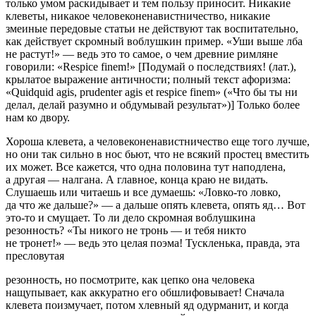
только умом раскидывает и тем пользу приносит. Никакие
клеветы, никакое человеконенавистничество, никакие
змеиные передовые статьи не действуют так воспитательно,
как действует скромный воблушкин пример. «Уши выше лба
не растут!» — ведь это то самое, о чем древние римляне
говорили: «Respice finem!» [Подумай о последствиях! (лат.),
крылатое выражение античности; полный текст афоризма:
«Quidquid agis, prudenter agis et respice finem» («Что бы ты ни
делал, делай разумно и обдумывай результат»)] Только более
нам ко двору.
Хороша клевета, а человеконенавистничество еще того лучше,
но они так сильно в нос бьют, что не всякий простец вместить
их может. Все кажется, что одна половина тут наподлена,
а другая — налгана. А главное, конца краю не видать.
Слушаешь или читаешь и все думаешь: «Ловко-то ловко,
да что же дальше?» — а дальше опять клевета, опять яд… Вот
это-то и смущает. То ли дело скромная воблушкина
резонность? «Ты никого не тронь — и тебя никто
не тронет!» — ведь это целая поэма! Тускленька, правда, эта
пресловутая
резонность, но посмотрите, как цепко она человека
нащупывает, как аккуратно его обшлифовывает! Сначала
клевета поизмучает, потом хлевный яд одурманит, и когда