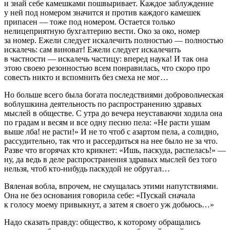
и знай себе камешками пошвыривает. Каждое заблуждение
у ней под номером значится и против каждого камешек
припасен — тоже под номером. Остается только
нелицеприятную бухгалтерию вести. Око за око, номер
за номер. Ежели следует искалечить полностью — полностью
искалечь: сам виноват! Ежели следует искалечить
в частности — искалечь частицу: вперед наука! И так она
этою своею резонностью всем понравилась, что скоро про
совесть никто и вспомнить без смеха не мог…
Но больше всего была богата последствиями добровольческая
воблушкина деятельность по распространению здравых
мыслей в обществе. С утра до вечера неуставаючи ходила она
по градам и весям и все одну песню пела: «Не расти ушам
выше лба! не расти!» И не то чтоб с азартом пела, а солидно,
рассудительно, так что и рассердиться на нее было не за что.
Разве что вгорячах кто крикнет: «Ишь, паскуда, распелась!» —
ну, да ведь в деле распространения здравых мыслей без того
нельзя, чтоб кто-нибудь паскудой не обругал…
Вяленая вобла, впрочем, не смущалась этими напутствиями.
Она не без основания говорила себе: «Пускай сначала
к голосу моему привыкнут, а затем я своего уж добьюсь…»
Надо сказать правду: общество, к которому обращались