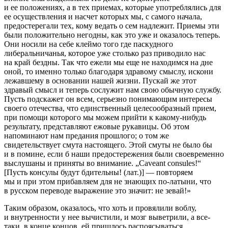
и ее положениях, а в тех приемах, которые употреблялись для
ее осуществления и насчет которых мы, с самого начала,
предостерегали тех, кому ведать о сем надлежит. Приемы эти
были положительно негодны, как это уже и оказалось теперь.
Они носили на себе клеймо того где паскудного
либеральничанья, которое уже столько раз приводило нас
на край бездны. Так что ежели мы еще не находимся на дне
оной, то именно только благодаря здравому смыслу, искони
лежавшему в основании нашей жизни. Пускай же этот
здравый смысл и теперь сослужит нам свою обычную службу.
Пусть подскажет он всем, серьезно понимающим интересы
своего отечества, что единственный целесообразный прием,
при помощи которого мы можем прийти к какому-нибудь
результату, представляют ежовые рукавицы. Об этом
напоминают нам предания прошлого; о том же
свидетельствует смута настоящего. Этой смуты не было бы
и в помине, если б наши предостережения были своевременно
выслушаны и приняты во внимание. „Caveant consules!“
[Пусть консулы будут бдительны! (лат.)] — повторяем
мы и при этом прибавляем для не знающих по-латыни, что
в русском переводе выражение это значит: не зевай!»
Таким образом, оказалось, что хоть и провялили воблу,
и внутренности у нее вычистили, и мозг выветрили, а все-
таки, в конце концов, ей пришлось распоясываться.