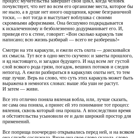
процесс мучительства завершит свой цикл, когда человек
почувствует, что нет во всем его организме места, которое бы
не ныло, а в душе нет иного ощущения, кроме безграничной
тоски, — вот тогда и выступает воблушка с своими
скромными афоризмами. Она бесшумно подкрадывается
к искалеченному и безболезненно додурманивает его. И,
приведя его к стене, говорит: «Вон сколько каракуль там
написано; всю жизнь разбирай — всего не разберешь!»
Смотри на эти каракули, и ежели есть охота — доискивайся
их смысла. Тут все в одно место скучено: и заветы прошлого,
и яд настоящего, и загадки будущего. И над всем лег густой
слой всякого рода грязи, погадок, вешних потоков и следов
непогод. А ежели разбираться в каракулях охоты нет, то тем
еще лучше. Верь на слово, что суть этих каракуль может быть
выражена в немногих словах: выше лба уши не растут.
И затем — живи.
Все это отлично поняла вяленая вобла, или, лучше сказать,
не сама она поняла, а принес ей это понимание тот процесс
вяления, сквозь который она прошла. А впоследствии время
и обстоятельства усыновили ее и дали широкий простор для
применений.
Все поприща поочередно открывались перед ней, и на всяком
она службу сослужила. Везде она свое слово сказала, слово