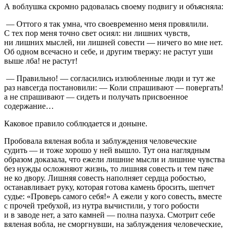
А воблушка скромно радовалась своему подвигу и объясняла:
— Оттого я так умна, что своевременно меня провялили.
С тех пор меня точно свет осиял: ни лишних чувств,
ни лишних мыслей, ни лишней совести — ничего во мне нет.
Об одном всечасно и себе, и другим твержу: не растут уши
выше лба! не растут!
— Правильно! — согласились излюбленные люди и тут же
раз навсегда постановили: — Коли спрашивают — повергать!
а не спрашивают — сидеть и получать присвоенное
содержание…
Каковое правило соблюдается и доныне.
Пробовала вяленая вобла и заблуждения человеческие
судить — и тоже хорошо у ней вышло. Тут она наглядным
образом доказала, что ежели лишние мысли и лишние чувства
без нужды осложняют жизнь, то лишняя совесть и тем паче
не ко двору. Лишняя совесть наполняет сердца робостью,
останавливает руку, которая готова камень бросить, шепчет
судье: «Проверь самого себя!» А ежели у кого совесть, вместе
с прочей требухой, из нутра вычистили, у того робости
и в заводе нет, а зато камней — полна пазуха. Смотрит себе
вяленая вобла, не сморгнувши, на заблуждения человеческие,