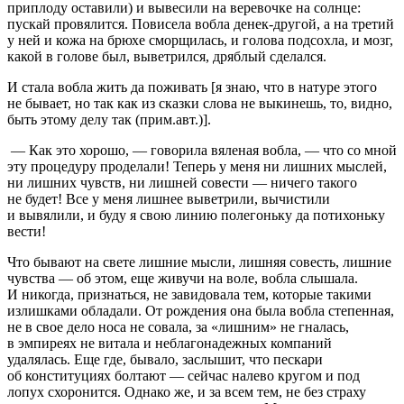
приплоду оставили) и вывесили на веревочке на солнце:
пускай провялится. Повисела вобла денек-другой, а на третий
у ней и кожа на брюхе сморщилась, и голова подсохла, и мозг,
какой в голове был, выветрился, дряблый сделался.
И стала вобла жить да поживать [я знаю, что в натуре этого
не бывает, но так как из сказки слова не выкинешь, то, видно,
быть этому делу так (прим.авт.)].
— Как это хорошо, — говорила вяленая вобла, — что со мной
эту процедуру проделали! Теперь у меня ни лишних мыслей,
ни лишних чувств, ни лишней совести — ничего такого
не будет! Все у меня лишнее выветрили, вычистили
и вывялили, и буду я свою линию полегоньку да потихоньку
вести!
Что бывают на свете лишние мысли, лишняя совесть, лишние
чувства — об этом, еще живучи на воле, вобла слышала.
И никогда, признаться, не завидовала тем, которые такими
излишками обладали. От рождения она была вобла степенная,
не в свое дело носа не совала, за «лишним» не гналась,
в эмпиреях не витала и неблагонадежных компаний
удалялась. Еще где, бывало, заслышит, что пескари
об конституциях болтают — сейчас налево кругом и под
лопух схоронится. Однако же, и за всем тем, не без страху