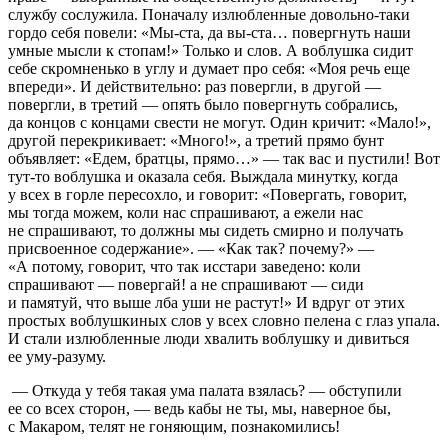
службу сослужила. Поначалу излюбленные довольно-таки
гордо себя повели: «Мы-ста, да вы-ста… повергнуть наши
умные мысли к стопам!» Только и слов. А воблушка сидит
себе скромненько в углу и думает про себя: «Моя речь еще
впереди». И действительно: раз повергли, в другой —
повергли, в третий — опять было повергнуть собрались,
да концов с концами свести не могут. Один кричит: «Мало!»,
другой перекрикивает: «Много!», а третий прямо бунт
объявляет: «Едем, братцы, прямо…» — так вас и пустили! Вот
тут-то воблушка и оказала себя. Выждала минутку, когда
у всех в горле пересохло, и говорит: «Повергать, говорит,
мы тогда можем, коли нас спрашивают, а ежели нас
не спрашивают, то должны мы сидеть смирно и получать
присвоенное содержание». — «Как так? почему?» —
«А потому, говорит, что так исстари заведено: коли
спрашивают — повергай! а не спрашивают — сиди
и памятуй, что выше лба уши не растут!» И вдруг от этих
простых воблушкиных слов у всех словно пелена с глаз упала.
И стали излюбленные люди хвалить воблушку и дивиться
ее уму-разуму.
— Откуда у тебя такая ума палата взялась? — обступили
ее со всех сторон, — ведь кабы не ты, мы, наверное бы,
с Макаром, телят не гоняющим, познакомились!