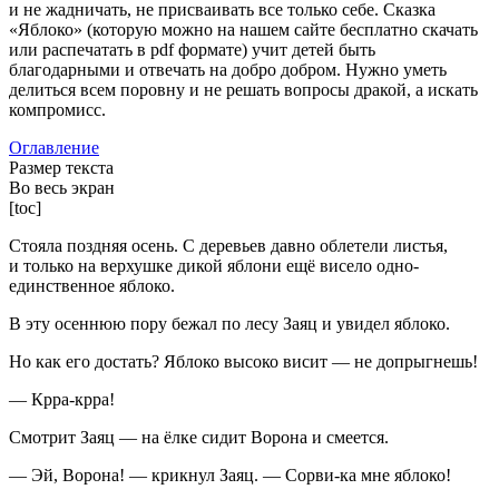
и не жадничать, не присваивать все только себе. Сказка
«Яблоко» (которую можно на нашем сайте бесплатно скачать
или распечатать в pdf формате) учит детей быть
благодарными и отвечать на добро добром. Нужно уметь
делиться всем поровну и не решать вопросы дракой, а искать
компромисс.
Оглавление
Размер текста
Во весь экран
[toc]
Стояла поздняя осень. С деревьев давно облетели листья,
и только на верхушке дикой яблони ещё висело одно-
единственное яблоко.
В эту осеннюю пору бежал по лесу Заяц и увидел яблоко.
Но как его достать? Яблоко высоко висит — не допрыгнешь!
— Крра-крра!
Смотрит Заяц — на ёлке сидит Ворона и смеется.
— Эй, Ворона! — крикнул Заяц. — Сорви-ка мне яблоко!