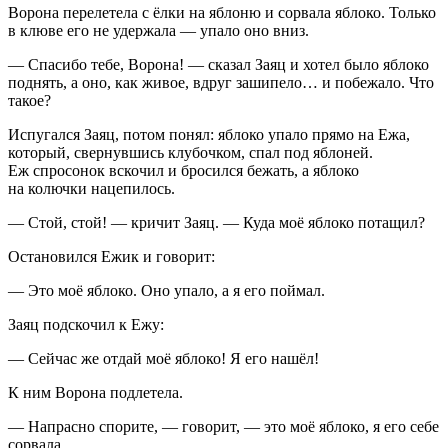
Ворона перелетела с ёлки на яблоню и сорвала яблоко. Только
в клюве его не удержала — упало оно вниз.
— Спасибо тебе, Ворона! — сказал Заяц и хотел было яблоко
поднять, а оно, как живое, вдруг зашипело… и побежало. Что
такое?
Испугался Заяц, потом понял: яблоко упало прямо на Ежа,
который, свернувшись клубочком, спал под яблоней.
Еж спросонок вскочил и бросился бежать, а яблоко
на колючки нацепилось.
— Стой, стой! — кричит Заяц. — Куда моё яблоко потащил?
Остановился Ежик и говорит:
— Это моё яблоко. Оно упало, а я его поймал.
Заяц подскочил к Ежу:
— Сейчас же отдай моё яблоко! Я его нашёл!
К ним Ворона подлетела.
— Напрасно спорите, — говорит, — это моё яблоко, я его себе
сорвала.