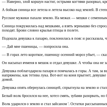
— Наверно, злой коршун настиг, острыми когтями разорвал, 
А бойкая синица все летела и летела высоко над землей. В сте
Русские мужики пахали землю. На межах — мешки с семенным 
Синица покружилась над мешками, а взять зернышко без спрос
походят. Брови словно крылья птицы в полете.
Подошла девушка к пахарю, поклонилась в пояс и рассказала, ч
— Дай мне пшеницы, — попросила она.
— В горах лето короткое, пшеницу осенний мороз убьет, — сказ
Он насыпал ячменя в мешок и отдал девушке. А чтобы она не за
Девушка поблагодарила пахаря и помчалась в горы. А там, за в
напряжены, как тетива лука. Вот-вот на коня прыгнет, девушк
домой.
Девушка опять обернулась синицей, спрыгнула на землю и ста
Белый волк бросился на нее, хотел смять, зубами разорвать, но
Волк ударился о землю и стал зайсаном '. Остатки рассыпанны