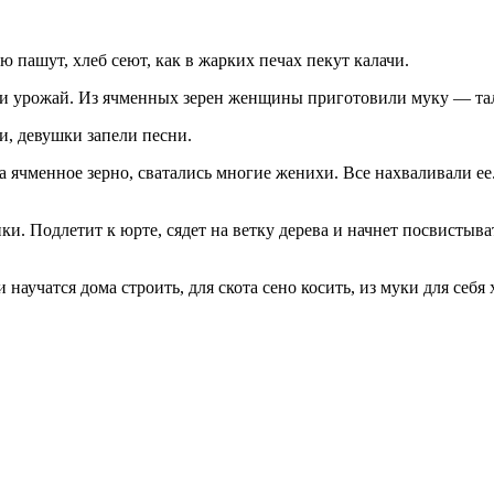
ю пашут, хлеб сеют, как в жарких печах пекут калачи.
и урожай. Из ячменных зерен женщины приготовили муку — талк
и, девушки запели песни.
а ячменное зерно, сватались многие женихи. Все нахваливали ее.
и. Подлетит к юрте, сядет на ветку дерева и начнет посвистыват
аучатся дома строить, для скота сено косить, из муки для себя 