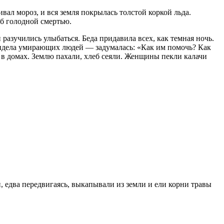
вал мороз, и вся земля покрылась толстой коркой льда.
иб голодной смертью.
азучились улыбаться. Беда придавила всех, как темная ночь.
видела умирающих людей — задумалась: «Как им помочь? Как
и в домах. Землю пахали, хлеб сеяли. Женщины пекли калачи
, едва передвигаясь, выкапывали из земли и ели корни травы