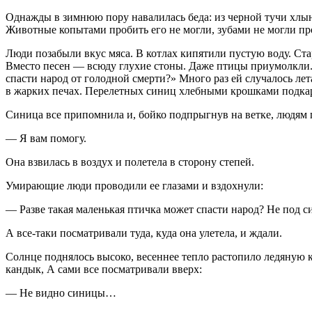
Однажды в зимнюю пору навалилась беда: из черной тучи хлыну
Животные копытами пробить его не могли, зубами не могли про
Люди позабыли вкус мяса. В котлах кипятили пустую воду. Ста
Вместо песен — всюду глухие стоны. Даже птицы приумолкли.
спасти народ от голодной смерти?» Много раз ей случалось лет
в жарких печах. Перелетных синиц хлебными крошками подкарм
Синица все припомнила и, бойко подпрыгнув на ветке, людям г
— Я вам помогу.
Она взвилась в воздух и полетела в сторону степей.
Умирающие люди проводили ее глазами и вздохнули:
— Разве такая маленькая птичка может спасти народ? Не под 
А все-таки посматривали туда, куда она улетела, и ждали.
Солнце поднялось высоко, весеннее тепло растопило ледяную ко
кандык, А сами все посматривали вверх:
— Не видно синицы…