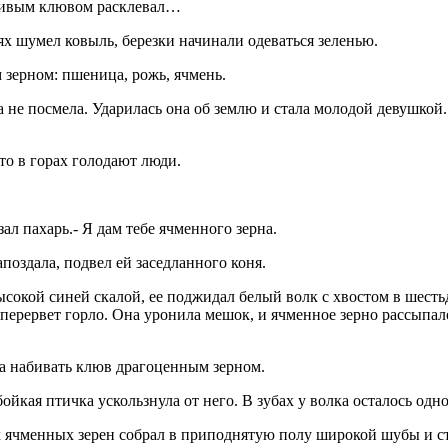
кривым клювом расклевал…
пях шумел ковыль, березки начинали одеваться зеленью.
зерном: пшеница, рожь, ячмень.
а не посмела. Ударилась она об землю и стала молодой девушкой
то в горах голодают люди.
ал пахарь.- Я дам тебе ячменного зерна.
поздала, подвел ей заседланного коня.
ысокой синей скалой, ее поджидал белый волк с хвостом в шесть
е перервет горло. Она уронила мешок, и ячменное зерно рассыпа
ла набивать клюв драгоценным зерном.
 бойкая птичка ускользнула от него. В зубах у волка осталось одн
х ячменных зерен собрал в приподнятую полу широкой шубы и ст