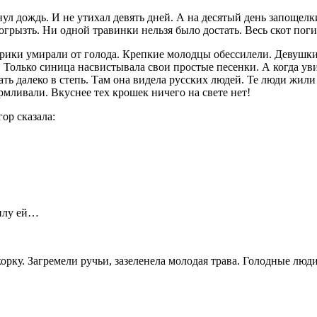
л дождь. И не утихал девять дней. А на десятый день запощелки
грызть. Ни одной травинки нельзя было достать. Весь скот пог
рики умирали от голода. Крепкие молодцы обессилели. Девушки р
 Только синица насвистывала свои простые песенки. А когда у
ать далеко в степь. Там она видела русских людей. Те люди жил
ливали. Вкуснее тех крошек ничего на свете нет!
ор сказала:
силу ей…
рку. Загремели ручьи, зазеленела молодая трава. Голодные люди