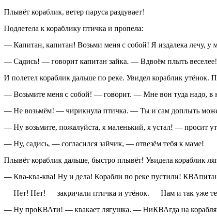
Плывёт кораблик, ветер паруса раздувает!
Подлетела к кораблику птичка и пропела:
— Капитан, капитан! Возьми меня с собой! Я издалека лечу, у
— Садись! — говорит капитан зайка. — Вдвоём плыть веселее!
И полетел кораблик дальше по реке. Увидел кораблик утёнок. П
— Возьмите меня с собой! — говорит. — Мне вон туда надо, в
— Не возьмём! — чирикнула птичка. — Ты и сам доплыть мож
— Ну возьмите, пожалуйста, я маленький, я устал! — просит ут
— Ну, садись, — согласился зайчик, — отвезём тебя к маме!
Плывёт кораблик дальше, быстро плывёт! Увидела кораблик ля
— Ква-ква-ква! Ну и дела! Корабли по реке пустили! КВАпит
— Нет! Нет! — закричали птичка и утёнок. — Нам и так уже те
— Ну проКВАти! — квакает лягушка. — НиКВАгда на кораблях