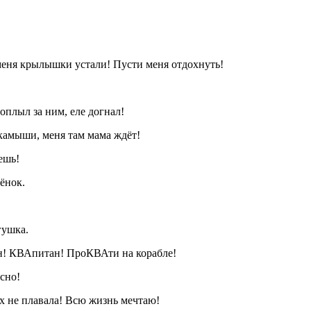
 меня крылышки устали! Пусти меня отдохнуть!
оплыл за ним, еле догнал!
 камыши, меня там мама ждёт!
ешь!
ёнок.
гушка.
ан! КВАпитан! ПроКВАти на корабле!
сно!
 не плавала! Всю жизнь мечтаю!