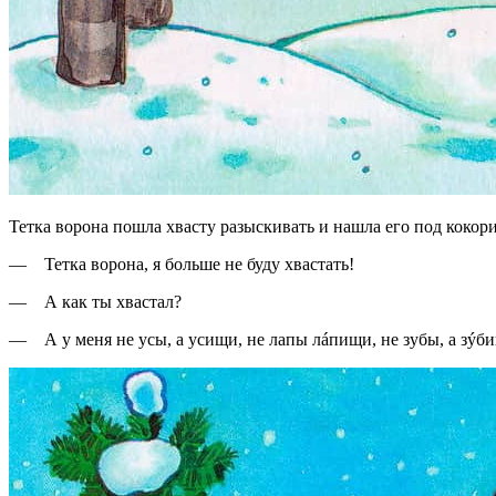
Тетка ворона пошла хвасту разыскивать и нашла его под кокори
— Тетка ворона, я больше не буду хвастать!
— А как ты хвастал?
— А у меня не усы, а усищи, не лапы лáпищи, не зубы, а зýб