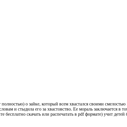
т полностью) о зайке, который всем хвастался своими смелость
о словам и стыдила его за хвастовство. Ее мораль заключается в 
е бесплатно скачать или распечатать в pdf формате) учит детей