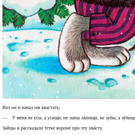
Вот он и начал им хвастать:
— У меня не усы, а усищи, не лапы лáпищи, не зубы, а зýбищ
Зайцы и рассказали тетке вороне про эту хвáсту.