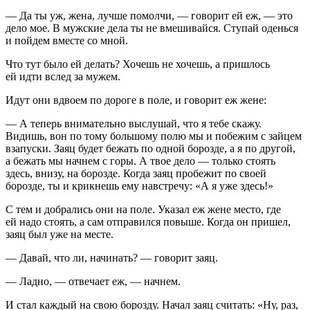
— Да ты уж, жена, лучше помолчи, — говорит ей еж, — это
дело мое. В мужские дела ты не вмешивайся. Ступай оденься
и пойдем вместе со мной.
Что тут было ей делать? Хочешь не хочешь, а пришлось
ей идти вслед за мужем.
Идут они вдвоем по дороге в поле, и говорит еж жене:
— А теперь внимательно выслушай, что я тебе скажу.
Видишь, вон по тому большому полю мы и побежим с зайцем
взапуски. Заяц будет бежать по одной борозде, а я по другой,
а бежать мы начнем с горы. А твое дело — только стоять
здесь, внизу, на борозде. Когда заяц пробежит по своей
борозде, ты и крикнешь ему навстречу: «А я уже здесь!»
С тем и добрались они на поле. Указал еж жене место, где
ей надо стоять, а сам отправился повыше. Когда он пришел,
заяц был уже на месте.
— Давай, что ли, начинать? — говорит заяц.
— Ладно, — отвечает еж, — начнем.
И стал каждый на свою борозду. Начал заяц считать: «Ну, раз,