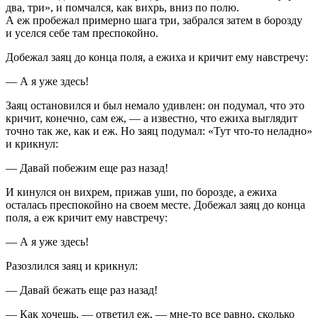
два, три», и помчался, как вихрь, вниз по полю.
А еж пробежал примерно шага три, забрался затем в борозду
и уселся себе там преспокойно.
Добежал заяц до конца поля, а ежиха и кричит ему навстречу:
— А я уже здесь!
Заяц остановился и был немало удивлен: он подумал, что это
кричит, конечно, сам еж, — а известно, что ежиха выглядит
точно так же, как и еж. Но заяц подумал: «Тут что-то неладно»
и крикнул:
— Давай побежим еще раз назад!
И кинулся он вихрем, прижав уши, по борозде, а ежиха
осталась преспокойно на своем месте. Добежал заяц до конца
поля, а еж кричит ему навстречу:
— А я уже здесь!
Разозлился заяц и крикнул:
— Давай бежать еще раз назад!
— Как хочешь, — ответил еж, — мне-то все равно, сколько