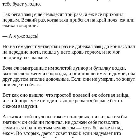
тебе будет угодно.
Так бегал заяц еще семьдесят три раза, а еж все приходил
первым. Всякий раз, когда заяц прибегал на край поля, еж или
ежиха говорили:
— А я уже здесь!
Но на семьдесят четвертый раз не добежал заяц до конца: упал
на передние ноги, пошла у него кровь горлом, и не мог
он двинуться дальше.
Взял еж выигранные им золотой луидор и бутылку водки,
вызвал свою жену из борозды, и они пошли вместе домой, оба
друг другом вполне довольные. Если они не умерли, то живут
они еще и сейчас.
Вот как оно вышло, что простой полевой еж обогнал зайца,
и с той поры уже ни один заяц не решался больше бегать
с ежом взапуски.
А сказки этой поученье такое: во-первых, никто, каким бы
знатным он себя ни почитал, не должен себе позволять
глумиться над простым человеком — хотя бы даже и над
ежом. Во-вторых, дается совет такой: если надумает кто