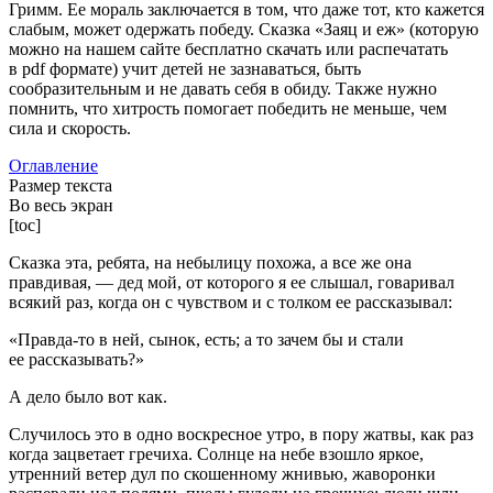
Гримм. Ее мораль заключается в том, что даже тот, кто кажется
слабым, может одержать победу. Сказка «Заяц и еж» (которую
можно на нашем сайте бесплатно скачать или распечатать
в pdf формате) учит детей не зазнаваться, быть
сообразительным и не давать себя в обиду. Также нужно
помнить, что хитрость помогает победить не меньше, чем
сила и скорость.
Оглавление
Размер текста
Во весь экран
[toc]
Сказка эта, ребята, на небылицу похожа, а все же она
правдивая, — дед мой, от которого я ее слышал, говаривал
всякий раз, когда он с чувством и с толком ее рассказывал:
«Правда-то в ней, сынок, есть; а то зачем бы и стали
ее рассказывать?»
А дело было вот как.
Случилось это в одно воскресное утро, в пору жатвы, как раз
когда зацветает гречиха. Солнце на небе взошло яркое,
утренний ветер дул по скошенному жнивью, жаворонки