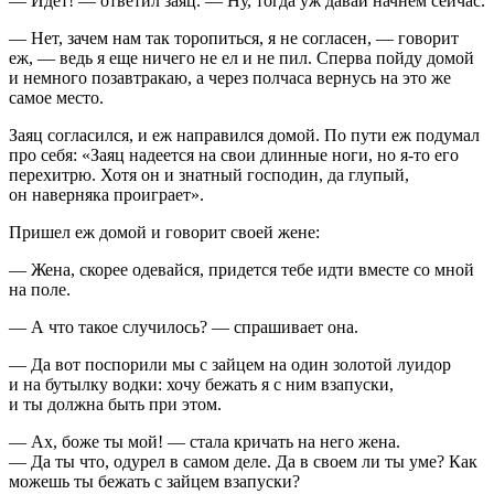
— Идет! — ответил заяц. — Ну, тогда уж давай начнем сейчас.
— Нет, зачем нам так торопиться, я не согласен, — говорит
еж, — ведь я еще ничего не ел и не пил. Сперва пойду домой
и немного позавтракаю, а через полчаса вернусь на это же
самое место.
Заяц согласился, и еж направился домой. По пути еж подумал
про себя: «Заяц надеется на свои длинные ноги, но я-то его
перехитрю. Хотя он и знатный господин, да глупый,
он наверняка проиграет».
Пришел еж домой и говорит своей жене:
— Жена, скорее одевайся, придется тебе идти вместе со мной
на поле.
— А что такое случилось? — спрашивает она.
— Да вот поспорили мы с зайцем на один золотой луидор
и на бутылку водки: хочу бежать я с ним взапуски,
и ты должна быть при этом.
— Ах, боже ты мой! — стала кричать на него жена.
— Да ты что, одурел в самом деле. Да в своем ли ты уме? Как
можешь ты бежать с зайцем взапуски?