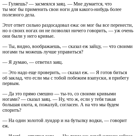
— Гуляешь? — засмеялся заяц. — Мне думается, что
ты мог бы применить свои ноги для какого-нибудь более
полезного дела.
Этот ответ сильно раздосадовал ежа: он мог бы все перенести,
но о своих ногах он не позволял ничего говорить, — уж очень
они были у него кривые.
— Ты, видно, воображаешь, — сказал еж зайцу, — что своими
ногами ты можешь лучше управиться?
— Я думаю, — ответил заяц.
— Это надо еще проверить, — сказал еж. — Я готов биться
об заклад, что если мы с тобой побежим взапуски, я прибегу
первым.
— Да это прямо смешно — ты-то, со своими кривыми
ногами? — сказал заяц. — Ну, что ж, если у тебя такая
большая охота, я, пожалуй, согласен. А на что мы будем
спорить?
— На один золотой луидор и на бутылку водки, — говорит
еж.