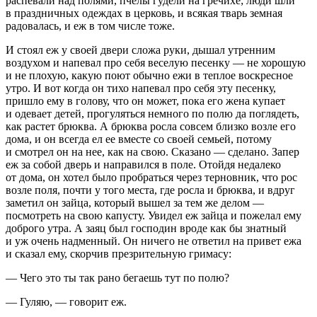
распевали над полями, пчелы гудели на гречихе; люди шли
в праздничных одеждах в церковь, и всякая тварь земная
радовалась, и еж в том числе тоже.
И стоял еж у своей двери сложа руки, дышал утренним
воздухом и напевал про себя веселую песенку — не хорошую
и не плохую, какую поют обычно ежи в теплое воскресное
утро. И вот когда он тихо напевал про себя эту песенку,
пришло ему в голову, что он может, пока его жена купает
и одевает детей, прогуляться немного по полю да поглядеть,
как растет брюква. А брюква росла совсем близко возле его
дома, и он всегда ел ее вместе со своей семьей, потому
и смотрел он на нее, как на свою. Сказано — сделано. Запер
еж за собой дверь и направился в поле. Отойдя недалеко
от дома, он хотел было пробраться через терновник, что рос
возле поля, почти у того места, где росла и брюква, и вдруг
заметил он зайца, который вышел за тем же делом —
посмотреть на свою капусту. Увидел еж зайца и пожелал ему
доброго утра. А заяц был господин вроде как бы знатный
и уж очень надменный. Он ничего не ответил на привет ежа
и сказал ему, скорчив презрительную гримасу:
— Чего это ты так рано бегаешь тут по полю?
— Гуляю, — говорит еж.