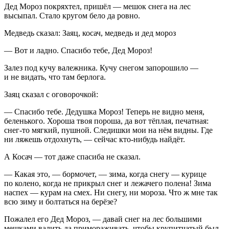
Дед Мороз покряхтел, пришёл — мешок снега на лес
высыпал. Стало кругом бело да ровно.
Медведь сказал: Заяц, косач, медведь и дед мороз
— Вот и ладно. Спасибо тебе, Дед Мороз!
Залез под кучу валежника. Кучу снегом запорошило —
и не видать, что там берлога.
Заяц сказал с оговорочкой:
— Спасибо тебе. Дедушка Мороз! Теперь не видно меня,
беленького. Хороша твоя пороша, да вот тёплая, печатная:
снег-то мягкий, пушной. Следишки мои на нём видны. Где
ни ляжешь отдохнуть, — сейчас кто-нибудь найдёт.
А Косач — тот даже спасиба не сказал.
— Какая это, — бормочет, — зима, когда снегу — курице
по колено, когда не прикрыл снег и лежачего полена! Зима
наспех — курам на смех. Ни снегу, ни мороза. Что ж мне так
всю зиму и болтаться на берёзе?
Пожалел его Дед Мороз, — давай снег на лес большими
мешками валить да примораживать, чтобы крупитчатый был.