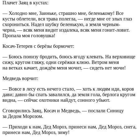
Плачет Заяц в кустах:
— Холодно мне, Заиньке, страшно мне, беленькому! Все
кусты облетели, вся трава полегла, — негде мне от злых глаз
схорониться. Надел шубку беленькую, а земля черным-
черна, — всяк меня видит издалека, всяк меня гонит-ловит.
Пропала моя головушка!
Косач-Тетерев с берёзы бормочет:
— Боюсь понизу бродить, боюсь ягоду клевать. На верховище
сижу, кругом гляжу, одни серёжки клюю. Ветром меня
на ветках качает, дождём меня мочит, — сидеть нет мочи!
Медведь ворчит:
— Вовсе в лесу есть нечего стало, — хоть к людям иди, коров
дави; давно бы спать завалился, да земля гола, берлога кругом
видна, — сейчас охотники найдут, сонного убьют.
Сговорились Заяц, Косач и Медведь, — послали Синицу
за Дедом Морозом.
— Приходи к нам, Дед Мороз, принеси нам, Дед Мороз, снега,
принеси нам, Дед Мороз, зиму!