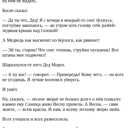
на нём не видать.
Косач сказал:
— Да ты что, Дед! Я с вечера в мокрый-то снег бухнусь,
поглубже закопаюсь, — ан утром хоть голову себе разбей:
ледяная крыша над головой!
А Медведь как выскочит из берлоги, как рявкнет:
— Эй ты, старик! Что снег топишь, струйки пускаешь! Все
штаны мне подмочил!
Шарахнулся от него Дед Мороз.
— А ну вас! — говорит. — Привереды! Кому чего, — на всех
не угодишь. Я лучше восвояси уберусь.
И ушёл.
Ну, сказать, — лесное зверьё не больно долго о нём плакало:
взамен ему Синица живо Весну привела. А Весна, — сами
знаете, — всем красна. И нам, и всему лесному зверю люба.
Всех утешила и всех развеселила.