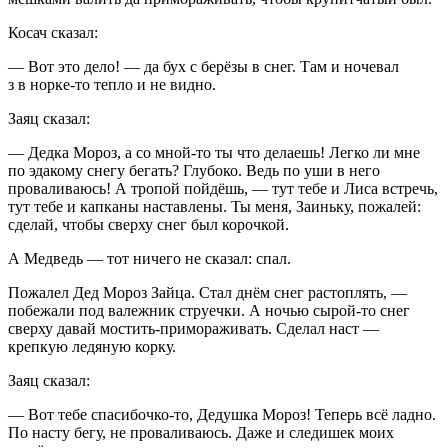
Косач сказал:
— Вот это дело! — да бух с берёзы в снег. Там и ночевал
з в норке-то тепло и не видно.
Заяц сказал:
— Дедка Мороз, а со мной-то ты что делаешь! Легко ли мне
по эдакому снегу бегать? Глубоко. Ведь по уши в него
проваливаюсь! А тропой пойдёшь, — тут тебе и Лиса встречь,
тут тебе и капканы наставлены. Ты меня, Заиньку, пожалей:
сделай, чтобы сверху снег был корочкой.
А Медведь — тот ничего не сказал: спал.
Пожалел Дед Мороз Зайца. Стал днём снег растоплять, —
побежали под валежник струечки. А ночью сырой-то снег
сверху давай мостить-примораживать. Сделал наст —
крепкую ледяную корку.
Заяц сказал:
— Вот тебе спасибочко-то, Дедушка Мороз! Теперь всё ладно.
По насту бегу, не проваливаюсь. Даже и следишек моих