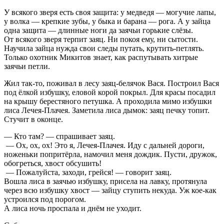
У всякого зверя есть своя защита: у медведя — могучие лапы,
у волка — крепкие зубы, у быка и барана — рога. А у зайца
одна защита — длинные ноги да заячьи горькие слёзы.
От всякого зверя терпит заяц. Ни покоя ему, ни сытости.
Научила зайца нужда свои следы путать, крутить-петлять.
Только охотник Микитов знает, как распутывать хитрые
заячьи петли.
Жил так-то, поживал в лесу заяц-белячок Вася. Построил Вася
под ёлкой избушку, еловой корой покрыл. Для красы посадил
на крышу берестяного петушка. А проходила мимо избушки
лиса Лечея-Плачея. Заметила лиса дымок: заяц печку топит.
Стучит в оконце.
— Кто там? — спрашивает заяц.
— Ох, ох, ох! Это я, Лечея-Плачея. Иду с дальней дороги,
ноженьки попритёрла, намочил меня дождик. Пусти, дружок,
обогреться, хвост обсушить!
— Пожалуйста, заходи, грейся! — говорит заяц.
Вошла лиса в заячью избушку, присела на лавку, протянула
через всю избушку хвост — зайцу ступить некуда. Уж кое-как
устроился под порогом.
А лиса ночь проспала и днём не уходит.