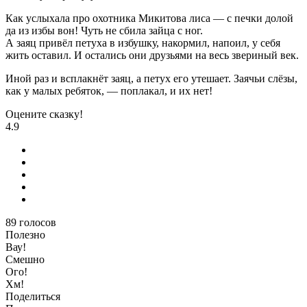
Как услыхала про охотника Микитова лиса — с печки долой
да из избы вон! Чуть не сбила зайца с ног.
А заяц привёл петуха в избушку, накормил, напоил, у себя
жить оставил. И остались они друзьями на весь звериный век.
Иной раз и всплакнёт заяц, а петух его утешает. Заячьи слёзы,
как у малых ребяток, — поплакал, и их нет!
Оцените сказку!
4.9
89
голосов
Полезно
Вау!
Смешно
Ого!
Хм!
Поделиться