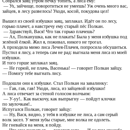
Собрался заяц утром печку топить, а лиса ему:
— Ух, зайчище, поворотиться не умеешь! Уж очень много вас,
зайцев, в лесу развелось! Уходи, косой, покудова цел!
Вышел из своей избушки заяц, заплакал. Идёт он по лесу,
горько плачет, а навстречу ему старый пёс Полкан.
— Здравствуй, Вася! Что так горько плачешь?
— Ах, Полканушка, как не плакать! Была у меня избушка под
зелёной ёлкой. Жил я, поживал, никого не трогал.
А проходила мимо лиса Лечея-Плачея, попросила обсушиться.
Пустил я лису, а теперь сам не рад: выгнала меня лиса из моей
избушки.
И того горше заплакал заяц.
— Не горюй, не плачь, Васенька! — говорит Полкан зайцу.
— Помогу тебе выгнать лису.
Подошли они к избушке. Стал Полкан на завалинку:
— Гав, гав, гав! Уходи, лиса, из зайцевой избушки!
А лиса отвечает за стеной голосом волчьим:
— У-уу!.. Как выскочу, как выпрыгну — пойдут клочки
по заулочкам!..
Испугался Полкан, говорит зайцу:
— Ну, Вася, видно, у тебя в избушке не лиса, а сам серый
волк засел. У меня зубы старые, мне волка не одолеть.
Не гневайся на меня, я пойду.