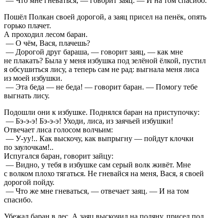
— Что мне гневаться, — говорит заяц. — И на том спасибо.
Пошёл Полкан своей дорогой, а заяц присел на пенёк, опять
горько плачет.
А проходил лесом баран.
— О чём, Вася, плачешь?
— Дорогой друг бараша, — говорит заяц, — как мне
не плакать? Была у меня избушка под зелёной ёлкой, пустил
я обсушиться лису, а теперь сам не рад: выгнала меня лиса
из моей избушки.
— Эта беда — не беда! — говорит баран. — Помогу тебе
выгнать лису.
Подошли они к избушке. Поднялся баран на приступочку:
— Бэ-э-э! Бэ-э-э! Уходи, лиса, из заячьей избушки!
Отвечает лиса голосом волчьим:
— У-уу!.. Как выскочу, как выпрыгну — пойдут клочки
по заулочкам!..
Испугался баран, говорит зайцу:
— Видно, у тебя в избушке сам серый волк живёт. Мне
с волком плохо тягаться. Не гневайся на меня, Вася, я своей
дорогой пойду.
— Что же мне гневаться, — отвечает заяц. — И на том
спасибо.
Убежал баран в лес. А заяц выскочил на поляну, присел под