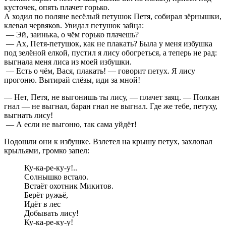
кусточек, опять плачет горько.
А ходил по поляне весёлый петушок Петя, собирал зёрнышки,
клевал червяков. Увидал петушок зайца:
— Эй, заинька, о чём горько плачешь?
— Ах, Петя-петушок, как не плакать? Была у меня избушка
под зелёной елкой, пустил я лису обогреться, а теперь не рад:
выгнала меня лиса из моей избушки.
— Есть о чём, Вася, плакать! — говорит петух. Я лису
прогоню. Вытирай слёзы, иди за мной!
— Нет, Петя, не выгонишь ты лису, — плачет заяц. — Полкан
гнал — не выгнал, баран гнал не выгнал. Где же тебе, петуху,
выгнать лису!
— А если не выгоню, так сама уйдёт!
Подошли они к избушке. Взлетел на крышу петух, захлопал
крыльями, громко запел:
Ку-ка-ре-ку-у!..
Солнышко встало.
Встаёт охотник Микитов.
Берёт ружьё,
Идёт в лес
Добывать лису!
Ку-ка-ре-ку-у!