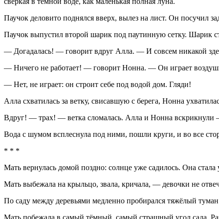
сверкая в тёмной воде, как маленькая полная луна.
Паучок деловито поднялся вверх, вылез на лист. Он посучил з
Паучок выпустил второй шарик под паутинную сетку. Шарик ст
— Догадалась! — говорит вдруг Алла. — И совсем никакой здесь
— Ничего не работает! — говорит Нонна. — Он играет возду
— Нет, не играет: он строит себе под водой дом. Гляди!
Алла схватилась за ветку, свисавшую с берега, Нонна ухватилас
Вдруг! — трах! — ветка сломалась. Алла и Нонна вскрикнули 
Вода с шумом всплеснула под ними, пошли круги, и во все ст
* * *
Мать вернулась домой поздно: солнце уже садилось. Она стала у
Мать выбежала на крыльцо, звала, кричала, — девочки не отве
По саду между деревьями медленно пробирался тяжёлый туман
Мать побежала в самый тёмный, самый страшный угол сада. Раз