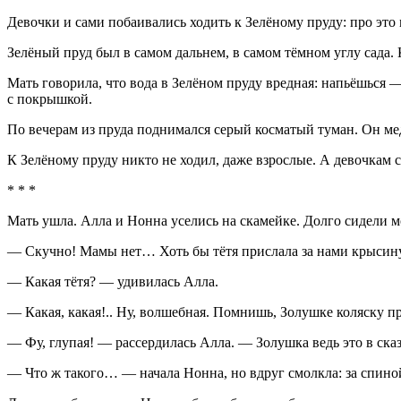
Девочки и сами побаивались ходить к Зелёному пруду: про это
Зелёный пруд был в самом дальнем, в самом тёмном углу сада.
Мать говорила, что вода в Зелёном пруду вредная: напьёшься —
с покрышкой.
По вечерам из пруда поднимался серый косматый туман. Он мед
К Зелёному пруду никто не ходил, даже взрослые. А девочкам с
* * *
Мать ушла. Алла и Нонна уселись на скамейке. Долго сидели 
— Скучно! Мамы нет… Хоть бы тётя прислала за нами крысину
— Какая тётя? — удивилась Алла.
— Какая, какая!.. Ну, волшебная. Помнишь, Золушке коляску п
— Фу, глупая! — рассердилась Алла. — Золушка ведь это в сказк
— Что ж такого… — начала Нонна, но вдруг смолкла: за спино