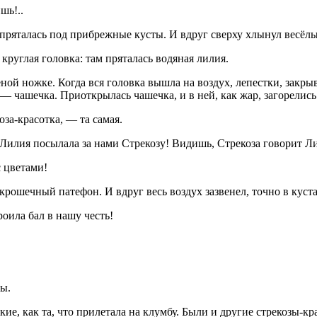
шь!..
пряталась под прибрежные кусты. И вдруг сверху хлынул весёлый
 круглая головка: там пряталась водяная лилия.
ной ножке. Когда вся головка вышла на воздух, лепестки, закр
о — чашечка. Приоткрылась чашечка, и в ней, как жар, загорелис
оза-красотка, — та самая.
илия посылала за нами Стрекозу! Видишь, Стрекоза говорит Л
 цветами!
крошечный патефон. И вдруг весь воздух зазвенел, точно в куст
оила бал в нашу честь!
зы.
кие, как та, что прилетала на клумбу. Были и другие стрекозы-