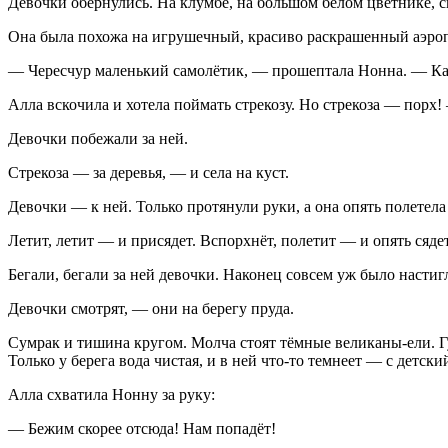
Девочки обернулись. На клумбе, на большом белом цветнике, си
Она была похожа на игрушечный, красиво раскрашенный аэропл
— Чересчур маленький самолётик, — прошептала Нонна. — Как
Алла вскочила и хотела поймать стрекозу. Но стрекоза — порх!
Девочки побежали за ней.
Стрекоза — за деревья, — и села на куст.
Девочки — к ней. Только протянули руки, а она опять полетела 
Летит, летит — и присядет. Вспорхнёт, полетит — и опять сядет:
Бегали, бегали за ней девочки. Наконец совсем уж было настигл
Девочки смотрят, — они на берегу пруда.
Сумрак и тишина кругом. Молча стоят тёмные великаны-ели. Гу
Только у берега вода чистая, и в ней что-то темнеет — с детски
Алла схватила Нонну за руку:
— Бежим скорее отсюда! Нам попадёт!