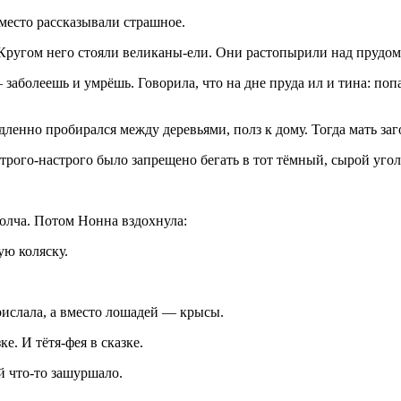
 место рассказывали страшное.
 Кругом него стояли великаны-ели. Они растопырили над прудом
 заболеешь и умрёшь. Говорила, что на дне пруда ил и тина: поп
ленно пробирался между деревьями, полз к дому. Тогда мать заг
трого-настрого было запрещено бегать в тот тёмный, сырой угол
молча. Потом Нонна вздохнула:
ю коляску.
рислала, а вместо лошадей — крысы.
е. И тётя-фея в сказке.
й что-то зашуршало.