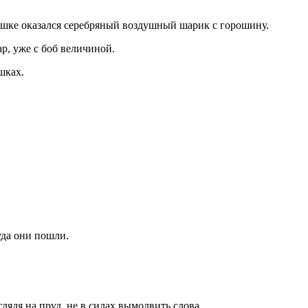
рюшке оказался серебряный воздушный шарик с горошину.
р, уже с боб величиной.
шках.
уда они пошли.
ядя на пруд, не в силах вымолвить слова.