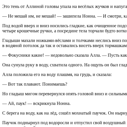
Это тень от Аллиной головы упала на весёлых жучков и напуга
— Не мешай им, не мешай! — зашипела Нонна. — И смотри, 
Под водой вверх и вниз носились гладкие, как очищенное подс
четыре крошечные ручки, а посредине тела торчали будто вотк
Гладыши махали ножками-вёслами и толчками неслись вниз по 
в водяной потолок да так и оставались висеть вверх тормашка
— Фокусники какие! — недовольно сказала Алла. — Пусть как 
Она сунула руку в воду, схватила одного. На ощупь он был гл
Алла положила его на воду плашмя, на грудь, и сказала:
— Вот так плавают. Понимаешь?
Но гладыш мигом перевернулся опять головой вниз и сильными
— Ай, паук! — вскрикнула Нонна.
С берега на воду, как на лёд, сошёл мохнатый паучок. Он ныр
Паучок поднырнул под водоросли и отпустил свой воздушный ша