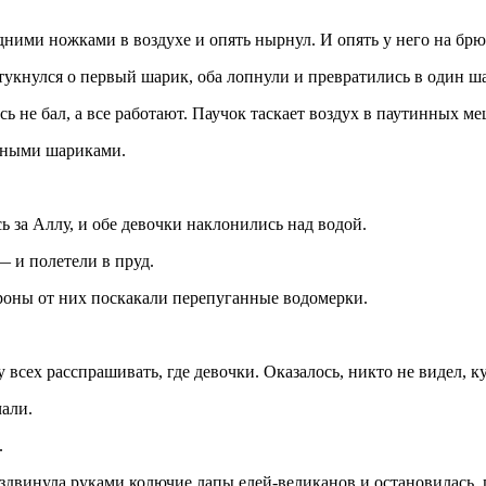
адними ножками в воздухе и опять нырнул. И опять у него на б
укнулся о первый шарик, оба лопнули и превратились в один ша
 не бал, а все работают. Паучок таскает воздух в паутинных ме
шными шариками.
ь за Аллу, и обе девочки наклонились над водой.
— и полетели в пруд.
ороны от них поскакали перепуганные водомерки.
 всех расспрашивать, где девочки. Оказалось, никто не видел, к
чали.
.
двинула руками колючие лапы елей-великанов и остановилась, гл