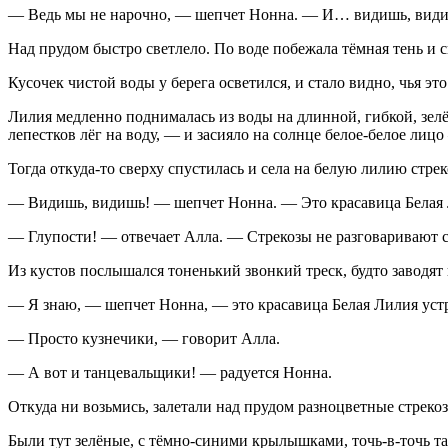
— Ведь мы не нарочно, — шепчет Нонна. — И… видишь, види
Над прудом быстро светлело. По воде побежала тёмная тень и с
Кусочек чистой воды у берега осветился, и стало видно, чья это
Лилия медленно поднималась из воды на длинной, гибкой, зелё
лепестков лёг на воду, — и засияло на солнце белое-белое лиц
Тогда откуда-то сверху спустилась и села на белую лилию стрек
— Видишь, видишь! — шепчет Нонна. — Это красавица Белая Л
— Глупости! — отвечает Алла. — Стрекозы не разговаривают с
Из кустов послышался тоненький звонкий треск, будто заводят 
— Я знаю, — шепчет Нонна, — это красавица Белая Лилия устр
— Просто кузнечики, — говорит Алла.
— А вот и танцевальщики! — радуется Нонна.
Откуда ни возьмись, залетали над прудом разноцветные стреко
Были тут зелёные, с тёмно-синими крылышками, точь-в-точь та