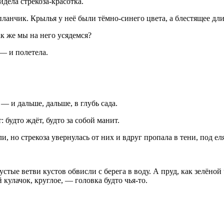
дела стрекоза-красотка.
анчик. Крылья у неё были тёмно-синего цвета, а блестящее дл
 же мы на него усядемся?
 — и полетела.
— и дальше, дальше, в глубь сада.
 будто ждёт, будто за собой манит.
и, но стрекоза увернулась от них и вдруг пропала в тени, под ел
стые ветви кустов обвисли с берега в воду. А пруд, как зелён
й кулачок, круглое, — головка будто чья-то.