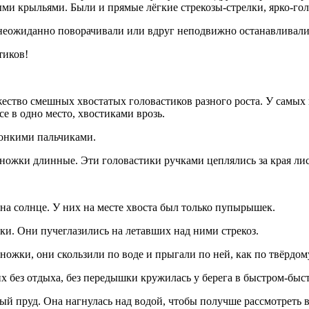
ми крыльями. Были и прямые лёгкие стрекозы-стрелки, ярко-го
, неожиданно поворачивали или вдруг неподвижно останавливал
тиков!
ество смешных хвостатых головастиков разного роста. У самых 
е в одно место, хвостиками врозь.
тонкими пальчиками.
и ножки длинные. Эти головастики ручками цеплялись за края ли
 на солнце. У них на месте хвоста был только пупырышек.
ки. Они пучеглазились на летавших над ними стрекоз.
ножки, они скользили по воде и прыгали по ней, как по твёрдому
их без отдыха, без передышки кружилась у берега в быстром-быс
ый пруд. Она нагнулась над водой, чтобы получше рассмотреть в