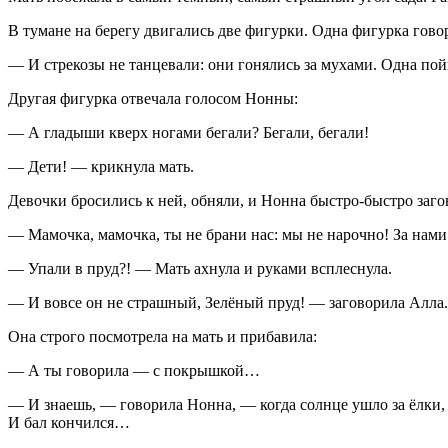
В тумане на берегу двигались две фигурки. Одна фигурка гов
— И стрекозы не танцевали: они гонялись за мухами. Одна пойма
Другая фигурка отвечала голосом Нонны:
— А гладыши кверх ногами бегали? Бегали, бегали!
— Дети! — крикнула мать.
Девочки бросились к ней, обняли, и Нонна быстро-быстро заго
— Мамочка, мамочка, ты не брани нас: мы не нарочно! За нами
— Упали в пруд?! — Мать ахнула и руками всплеснула.
— И вовсе он не страшный, Зелёный пруд! — заговорила Алла. 
Она строго посмотрела на мать и прибавила:
— А ты говорила — с покрышкой…
— И знаешь, — говорила Нонна, — когда солнце ушло за ёлки, 
И бал кончился…