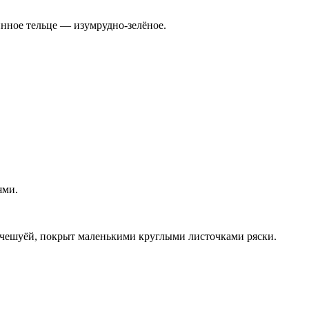
инное тельце — изумрудно-зелёное.
ями.
ой чешуёй, покрыт маленькими круглыми листочками ряски.