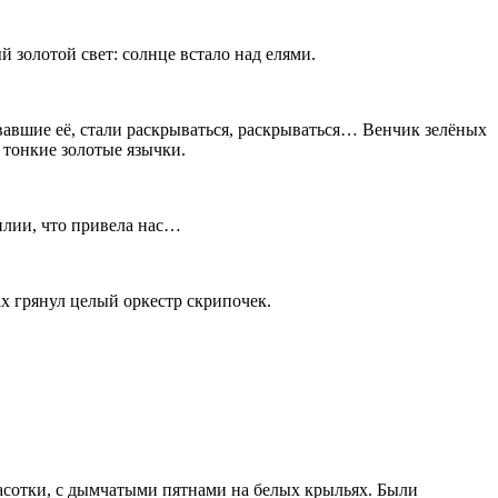
 золотой свет: солнце встало над елями.
ывавшие её, стали раскрываться, раскрываться… Венчик зелёных
ь тонкие золотые язычки.
илии, что привела нас…
ах грянул целый оркестр скрипочек.
красотки, с дымчатыми пятнами на белых крыльях. Были