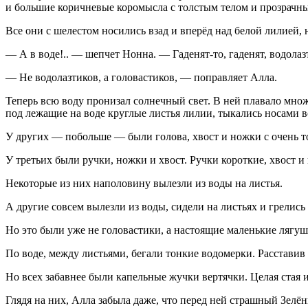
и большие коричневые коромысла с толстым телом и прозрачны
Все они с шелестом носились взад и вперёд над белой лилией
— А в воде!.. — шепчет Нонна. — Гаденят-то, гаденят, водолаз
— Не водолазтиков, а головастиков, — поправляет Алла.
Теперь всю воду пронизал солнечный свет. В ней плавало множ
под лежащие на воде круглые листья лилии, тыкались носами вс
У других — побольше — были голова, хвост и ножки с очень 
У третьих были ручки, ножки и хвост. Ручки короткие, хвост 
Некоторые из них наполовину вылезли из воды на листья.
А другие совсем вылезли из воды, сидели на листьях и грелись
Но это были уже не головастики, а настоящие маленькие лягуш
По воде, между листьями, бегали тонкие водомерки. Расставив 
Но всех забавнее были капельные жучки вертячки. Целая стая 
Глядя на них, Алла забыла даже, что перед ней страшный Зелён