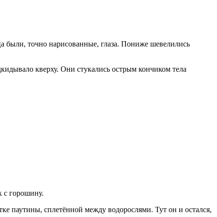
ца были, точно нарисованные, глаза. Пониже шевелились
дкидывало кверху. Они стукались острым кончиком тела
к с горошину.
тке паутины, сплетённой между водорослями. Тут он и остался,