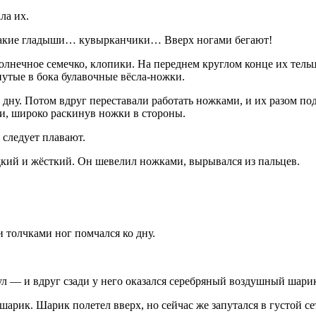
ла их.
какие гладыши… кувырканчики… Вверх ногами бегают!
олнечное семечко, клопики. На переднем круглом конце их тель
нутые в бока булавочные вёсла-ножки.
дну. Потом вдруг переставали работать ножками, и их разом по
ми, широко раскинув ножки в стороны.
следует плавают.
адкий и жёсткий. Он шевелил ножками, вырывался из пальцев.
 толчками ног помчался ко дну.
нул — и вдруг сзади у него оказался серебряный воздушный шари
рик. Шарик полетел вверх, но сейчас же запутался в густой се