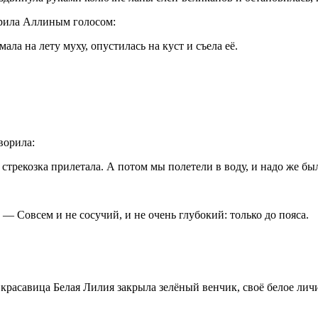
орила Аллиным голосом:
ла на лету муху, опустилась на куст и съела её.
ворила:
 стрекозка прилетала. А потом мы полетели в воду, и надо же б
— Совсем и не сосучий, и не очень глубокий: только до пояса.
красавица Белая Лилия закрыла зелёный венчик, своё белое личи