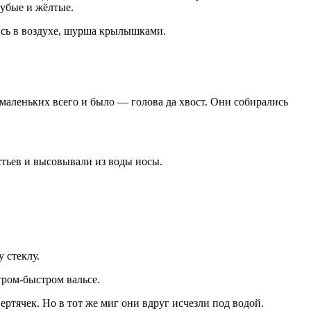
лубые и жёлтые.
ись в воздухе, шурша крылышками.
маленьких всего и было — голова да хвост. Они собирались
стьев и высовывали из воды носы.
 стеклу.
тром-быстром вальсе.
ертячек. Но в тот же миг они вдруг исчезли под водой.