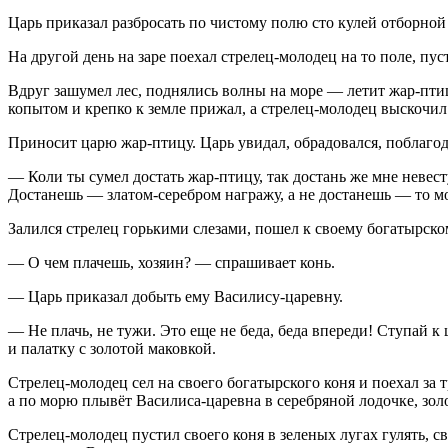
Царь приказал разбросать по чистому полю сто кулей отборно
На другой день на заре поехал стрелец-молодец на то поле, пуст
Вдруг зашумел лес, поднялись волны на море — летит жар-птиц
копытом и крепко к земле прижал, а стрелец-молодец выскочил и
Приносит царю жар-птицу. Царь увидал, обрадовался, поблагода
— Коли ты сумел достать жар-птицу, так достань же мне невесту
Достанешь — златом-серебром награжу, а не достанешь — то мой
Залился стрелец горькими слезами, пошел к своему богатырско
— О чем плачешь, хозяин? — спрашивает конь.
— Царь приказал добыть ему Василису-царевну.
— Не плачь, не тужи. Это еще не беда, беда впереди! Ступай к
и палатку с золотой маковкой.
Стрелец-молодец сел на своего богатырского коня и поехал за т
а по морю плывёт Василиса-царевна в серебряной лодочке, зол
Стрелец-молодец пустил своего коня в зеленых лугах гулять, с