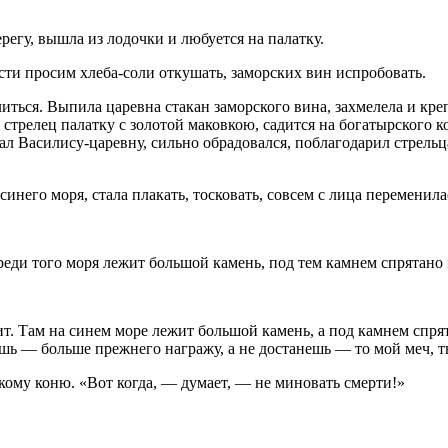
регу, вышла из лодочки и любуется на палатку.
ти просим хлеба-соли откушать, заморских вин испробовать.
литься. Выпила царевна стакан заморского вина, захмелела и кр
стрелец палатку с золотой маковкою, садится на богатырского к
идал Василису-царевну, сильно обрадовался, поблагодарил стрель
 синего моря, стала плакать, тосковать, совсем с лица переменил
реди того моря лежит большой камень, под тем камнем спрятано 
ит. Там на синем море лежит большой камень, а под камнем спр
шь — больше прежнего награжу, а не достанешь — то мой меч, тв
кому коню. «Вот когда, — думает, — не миновать смерти!»