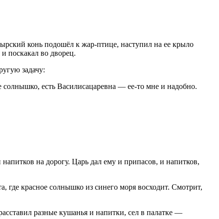
тырский конь подошёл к жар-птице, наступил на ее крыло
 и поскакал во дворец.
ругую задачу:
ое солнышко, есть Василисацаревна — ее-то мне и надобно.
 напитков на дорогу. Царь дал ему и припасов, и напитков,
та, где красное солнышко из синего моря восходит. Смотрит,
 расставил разные кушанья и напитки, сел в палатке —