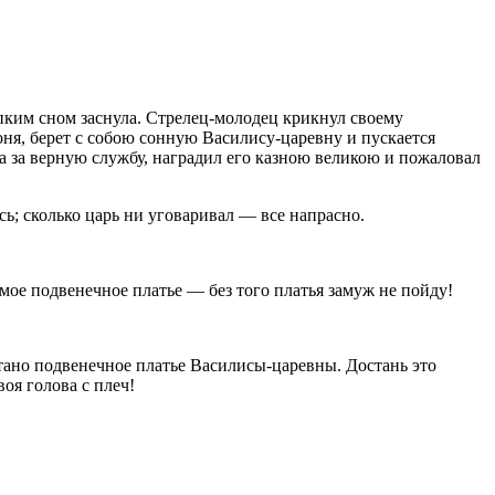
епким сном заснула. Стрелец-молодец крикнул своему
оня, берет с собою сонную Василису-царевну и пускается
ца за верную службу, наградил его казною великою и пожаловал
ась; сколько царь ни уговаривал — все напрасно.
мое подвенечное платье — без того платья замуж не пойду!
ятано подвенечное платье Василисы-царевны. Достань это
оя голова с плеч!