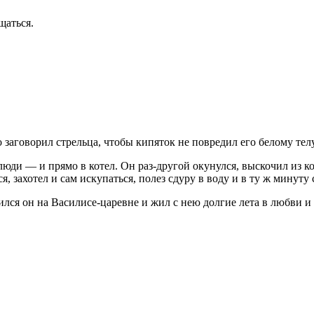
щаться.
 заговорил стрельца, чтобы кипяток не повредил его белому телу
юди — и прямо в котел. Он раз-другой окунулся, выскочил из кот
, захотел и сам искупаться, полез сдуру в воду и в ту ж минуту 
лся он на Василисе-царевне и жил с нею долгие лета в любви и 