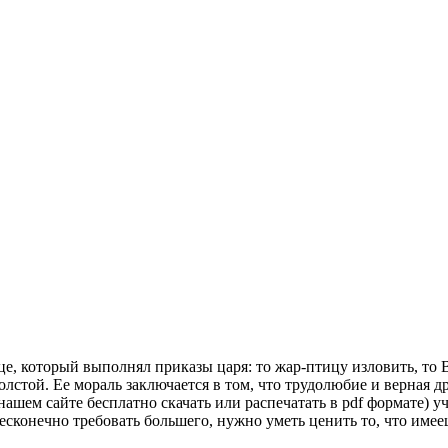
це, который выполнял приказы царя: то жар-птицу изловить, то 
олстой. Ее мораль заключается в том, что трудолюбие и верная д
шем сайте бесплатно скачать или распечатать в pdf формате) уч
есконечно требовать большего, нужно уметь ценить то, что имее