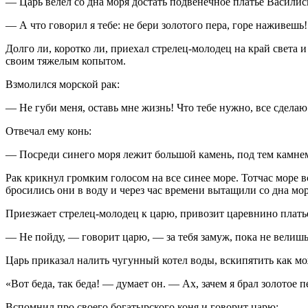
— Царь велел со дна моря достать подвенечное платье Васили
— А что говорил я тебе: не бери золотого пера, горе наживешь!
Долго ли, коротко ли, приехал стрелец-молодец на край света 
своим тяжелым копытом.
Взмолился морской рак:
— Не губи меня, оставь мне жизнь! Что тебе нужно, все сделаю
Отвечал ему конь:
— Посреди синего моря лежит большой камень, под тем камнем
Рак крикнул громким голосом на все синее море. Тотчас море 
бросились они в воду и через час времени вытащили со дна мо
Приезжает стрелец-молодец к царю, привозит царевнино платье
— Не пойду, — говорит царю, — за тебя замуж, пока не велишь
Царь приказал налить чугунный котел воды, вскипятить как мож
«Вот беда, так беда! — думает он. — Ах, зачем я брал золотое
Вспомнил про своего богатырского коня и говорит царю: