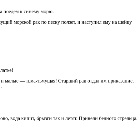
 да поедем к синему морю.
шущий морской рак по песку ползет, и наступил ему на шейку
латье!
ие и малые — тьма-тьмущая! Старший рак отдал им приказание,
.
во, вода кипит, брызги так и летят. Привели бедного стрельца.