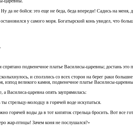
сы-царевны.
 Ну да не бойся: это еще не беда, беда впереди! Садись на меня,
и остановился у самого моря. Богатырский конь увидел, что боль
.
 спрятано подвенечное платье Василисы-царевны; достань это п
всколыхнулось, и сползлись со всех сторон на берег раки больш
ря, изпод великого камня, подвенечное платье Василисы-царевны
, а Василиса-царевна опять заупрямилась:
 ты стрельцу-молодцу в горячей воде искупаться.
но горячей воды да в тот кипяток стрельца бросить. Вот все гото
 перо жар-птицы! Зачем коня не послушался?»