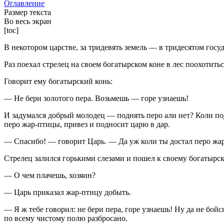
Оглавление
Размер текста
Во весь экран
[toc]
В некотором царстве, за тридевять земель — в тридесятом госу
Раз поехал стрелец на своем богатырском коне в лес поохотить
Говорит ему богатырский конь:
— Не бери золотого пера. Возьмешь — горе узнаешь!
И задумался добрый молодец — поднять перо али нет? Коли подн
перо жар-птицы, привез и подносит царю в дар.
— Спасибо! — говорит Царь. — Да уж коли ты достал перо жар-
Стрелец залился горькими слезами и пошел к своему богатырс
— О чем плачешь, хозяин?
— Царь приказал жар-птицу добыть.
— Я ж тебе говорил: не бери пера, горе узнаешь! Ну да не бой
по всему чистому полю разбросано.