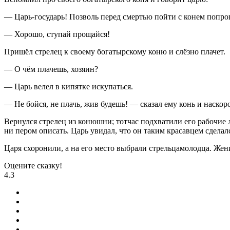
— Царь-государь! Позволь перед смертью пойти с конем попро
— Хорошо, ступай прощайся!
Пришёл стрелец к своему богатырскому коню и слёзно плачет.
— О чём плачешь, хозяин?
— Царь велел в кипятке искупаться.
— Не бойся, не плачь, жив будешь! — сказал ему конь и наскоро
Вернулся стрелец из конюшни; тотчас подхватили его рабочие л
ни пером описать. Царь увидал, что он таким красавцем сделался
Царя схоронили, а на его место выбрали стрельцамолодца. Жени
Оцените сказку!
4.3