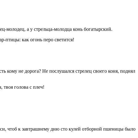
лец-молодец, а у стрельца-молодца конь богатырский.
ар-птицы: как огонь перо светится!
ть кому не дорога? Не послушался стрелец своего коня, поднял
 твоя голова с плеч!
проси, чтоб к завтрашнему дню сто кулей отборной пшеницы было