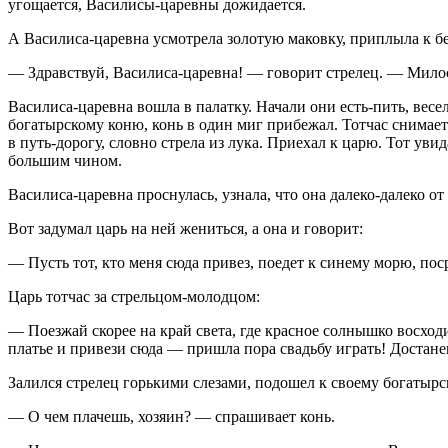
угощается, Василисы-царевны дожидается.
А Василиса-царевна усмотрела золотую маковку, приплыла к бе
— Здравствуй, Василиса-царевна! — говорит стрелец. — Милос
Василиса-царевна вошла в палатку. Начали они есть-пить, весе
богатырскому коню, конь в один миг прибежал. Тотчас снимает 
в путь-дорогу, словно стрела из лука. Приехал к царю. Тот ув
большим чином.
Василиса-царевна проснулась, узнала, что она далеко-далеко от
Вот задумал царь на ней жениться, а она и говорит:
— Пусть тот, кто меня сюда привез, поедет к синему морю, пос
Царь тотчас за стрельцом-молодцом:
— Поезжай скорее на край света, где красное солнышко восход
платье и привези сюда — пришла пора свадьбу играть! Достане
Залился стрелец горькими слезами, подошел к своему богатырс
— О чем плачешь, хозяин? — спрашивает конь.