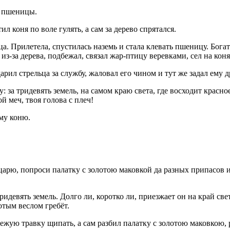
й пшеницы.
ил коня по воле гулять, а сам за дерево спрятался.
а. Прилетела, спустилась наземь и стала клевать пшеницу. Бога
з-за дерева, подбежал, связал жар-птицу веревками, сел на коня
рил стрельца за службу, жаловал его чином и тут же задал ему д
: за тридевять земель, на самом краю света, где восходит красн
 меч, твоя голова с плеч!
му коню.
 царю, попроси палатку с золотою маковкой да разных припасов и
ридевять земель. Долго ли, коротко ли, приезжает он на край све
отым веслом гребёт.
вежую травку щипать, а сам разбил палатку с золотою маковкою,