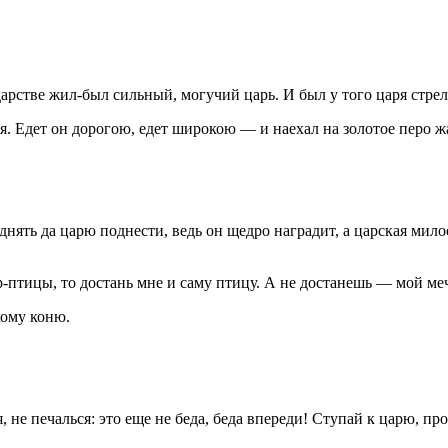
дарстве жил-был сильный, могучий царь. И был у того царя стре
ся. Едет он дорогою, едет широкою — и наехал на золотое перо ж
ять да царю поднести, ведь он щедро наградит, а царская милос
птицы, то достань мне и саму птицу. А не достанешь — мой меч,
кому коню.
ся, не печалься: это еще не беда, беда впереди! Ступай к царю, 