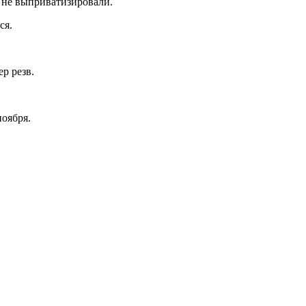
 не выприватизировали.
ся.
р резв.
ноября.