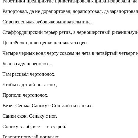
Работники предприятие приватизировали-приватизировали, да
Рапортовал, да не дорапортовал; дорапортовал, да зарапортовал
Сиреневенькая зубовыковыривательница.
Стаффордширский терьер ретив, а черношерстный ризеншнауце
Цыплёнок цапли цепко цеплялся за цеп.
Четыре черных коня чёрту совсем не чета в четвёртый четверг 
Был в саду переполох ‒
Там расцвёл чертополох.
Чтобы сад твой не заглох,
Прополи чертополох.
Везет Сенька Саньку с Сонькой на санках.
Санки скок, Сеньку с ног,
Соньку в лоб, все — в сугроб.
Говорит попугай попугаю: