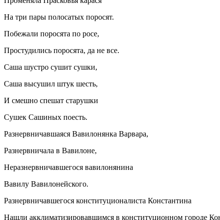
Променяла Прасковья карася
На три пары полосатых поросят.
Побежали поросята по росе,
Простудились поросята, да не все.
Саша шустро сушит сушки,
Саша высушил штук шесть,
И смешно спешат старушки
Сушек Сашиных поесть.
Разнервничавшаяся Вавилонянка Варвара,
Разнервничала в Вавилоне,
Неразнервничавшегося вавилонянина
Вавилу Вавилонейского.
Разнервничавшегося конституционалиста Константина
Нашли акклиматизировавшимся в конституционном городе Ко