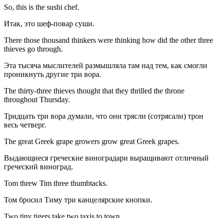
So, this is the sushi chef.
Итак, это шеф-повар суши.
There those thousand thinkers were thinking how did the other three
thieves go through.
Эта тысяча мыслителей размышляла там над тем, как смогли
проникнуть другие три вора.
The thirty-three thieves thought that they thrilled the throne
throughout Thursday.
Тридцать три вора думали, что они трясли (cотрясали) трон
весь четверг.
The great Greek grape growers grow great Greek grapes.
Выдающиеся греческие виноградари выращивают отличный
греческий виноград.
Tom threw Tim three thumbtacks.
Том бросил Тиму три канцелярские кнопки.
Two tiny tigers take two taxis to town.