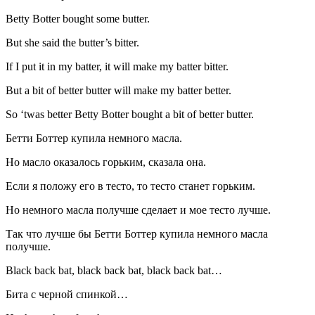
Betty Botter bought some butter.
But she said the butter’s bitter.
If I put it in my batter, it will make my batter bitter.
But a bit of better butter will make my batter better.
So ‘twas better Betty Botter bought a bit of better butter.
Бетти Боттер купила немного масла.
Но масло оказалось горьким, сказала она.
Если я положу его в тесто, то тесто станет горьким.
Но немного масла получше сделает и мое тесто лучше.
Так что лучше бы Бетти Боттер купила немного масла
получше.
Black back bat, black back bat, black back bat…
Бита с черной спинкой…