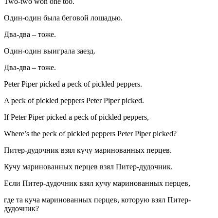
Two-two won one too.
Один-один была беговой лошадью.
Два-два – тоже.
Один-один выиграла заезд.
Два-два – тоже.
Peter Piper picked a peck of pickled peppers.
A peck of pickled peppers Peter Piper picked.
If Peter Piper picked a peck of pickled peppers,
Where’s the peck of pickled peppers Peter Piper picked?
Питер-дудочник взял кучу маринованных перцев.
Кучу маринованных перцев взял Питер-дудочник.
Если Питер-дудочник взял кучу маринованных перцев,
где та куча маринованных перцев, которую взял Питер-
дудочник?