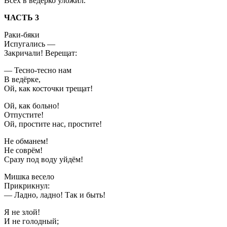
Всех в ведёрко уложил.
ЧАСТЬ 3
Раки-бяки
Испугались —
Закричали! Верещат:
— Тесно-тесно нам
В ведёрке,
Ой, как косточки трещат!
Ой, как больно!
Отпустите!
Ой, простите нас, простите!
Не обманем!
Не соврём!
Сразу под воду уйдём!
Мишка весело
Прикрикнул:
— Ладно, ладно! Так и быть!
Я не злой!
И не голодный;