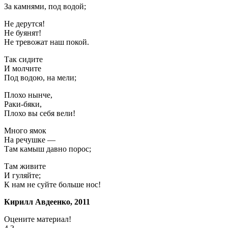
За камнями, под водой;
Не дерутся!
Не буянят!
Не тревожат наш покой.
Так сидите
И молчите
Под водою, на мели;
Плохо нынче,
Раки-бяки,
Плохо вы себя вели!
Много ямок
На речушке —
Там камыш давно порос;
Там живите
И гуляйте;
К нам не суйте больше нос!
Кирилл Авдеенко, 2011
Оцените материал!