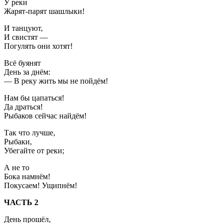
У реки
Жарят-парят шашлыки!
И танцуют,
И свистят —
Погулять они хотят!
Всё буянят
День за днём:
— В реку жить мы не пойдём!
Нам бы цапаться!
Да драться!
Рыбаков сейчас найдём!
Так что лучше,
Рыбаки,
Убегайте от реки;
А не то
Бока намнём!
Покусаем! Ущипнём!
ЧАСТЬ 2
День прошёл,