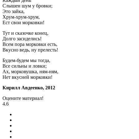
Каждый день
Слышен шум у бровки;
Это зайка,
Хрум-хрум-хрум,
Ест свои морковки!
Тут и сказочке конец,
Долго засиделись!
Всем пора морковки есть,
Вкусно ведь, ну прелесть!
Будем-будем мы тогда,
Все сильны и ловки;
Ах, морковушка, ням-ням,
Нет вкусней морковки!
Кирилл Авдеенко, 2012
Оцените материал!
4.6