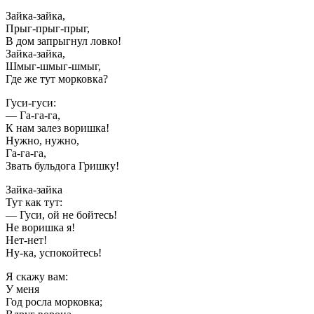
Зайка-зайка,
Прыг-прыг-прыг,
В дом запрыгнул ловко!
Зайка-зайка,
Шмыг-шмыг-шмыг,
Где же тут морковка?
Гуси-гуси:
— Га-га-га,
К нам залез воришка!
Нужно, нужно,
Га-га-га,
Звать бульдога Гришку!
Зайка-зайка
Тут как тут:
— Гуси, ой не бойтесь!
Не воришка я!
Нет-нет!
Ну-ка, успокойтесь!
Я скажу вам:
У меня
Год росла морковка;