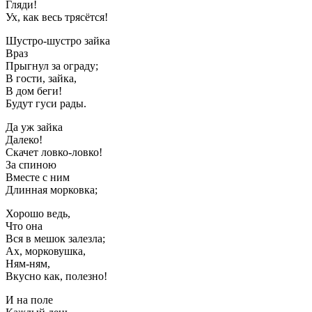
Гляди!
Ух, как весь трясётся!
Шустро-шустро зайка
Враз
Прыгнул за ограду;
В гости, зайка,
В дом беги!
Будут гуси рады.
Да уж зайка
Далеко!
Скачет ловко-ловко!
За спиною
Вместе с ним
Длинная морковка;
Хорошо ведь,
Что она
Вся в мешок залезла;
Ах, морковушка,
Ням-ням,
Вкусно как, полезно!
И на поле