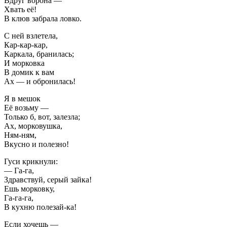
Вдруг ворона —
Хвать её!
В клюв забрала ловко.
С ней взлетела,
Кар-кар-кар,
Каркала, бранилась;
И морковка
В домик к вам
Ах — и обронилась!
Я в мешок
Её возьму —
Только б, вот, залезла;
Ах, морковушка,
Ням-ням,
Вкусно и полезно!
Гуси крикнули:
— Га-га,
Здравствуй, серый зайка!
Ешь морковку,
Га-га-га,
В кухню полезай-ка!
Если хочешь —