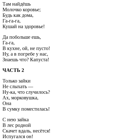
Там найдёшь
Молочко коровье;
Будь как дома,
Га-га-га,
Кушай на здоровье!
Да побольше ешь,
Га-га,
В кухне, ой, не пусто!
Ну, а в погребе у нас,
Знаешь что? Капуста!
ЧАСТЬ 2
Только зайки
Не слыхать —
Ну-ка, что случилось?
Ах, морковушка,
Она
В сумку поместилась!
С нею зайка
В лес родной
Скачет вдаль, несётся!
Испугался он!