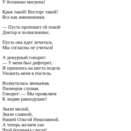
У ботаники мигрень!
Крик такой! Восторг такой!
Все как именинники.
— Пусть пропишет ей покой
Доктор в поликлинике,
Пусть она идет лечиться,
Мы согласны не учиться!
А дежурный говорит:
— У меня был дифтерит,
И пришлось на шесть недель
Уложить меня в постель.
Возмутилась звеньевая,
Пионеров слушая.
Говорит: — Мы проявляем
К людям равнодушие!
Звали милой,
Звали славной,
Нашей Ольгой Николавной,
А теперь желаем зла:
Чтоб ботаника слегла!