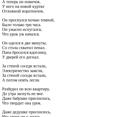
А теперь он новичок.
У него на новой куртке
Отложной воротничок.
Он проснулся ночью темной,
Было только три часа.
Он ужасно испугался,
Что урок уж начался.
Он оделся в две минуты,
Со стола схватил пенал.
Папа бросился вдогонку,
У дверей его догнал.
За стеной соседи встали,
Электричество зажгли,
За стеной соседи встали,
А потом опять легли.
Разбудил он всю квартиру,
До утра заснуть не мог.
Даже бабушке приснилось,
Что твердит она урок.
Даже дедушке приснилось,
Что стоит он у доски