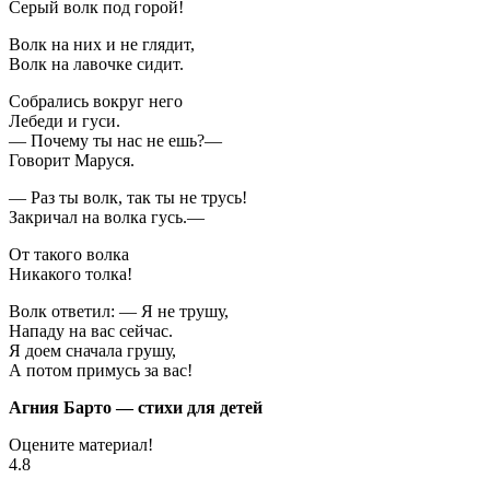
Серый волк под горой!
Волк на них и не глядит,
Волк на лавочке сидит.
Собрались вокруг него
Лебеди и гуси.
— Почему ты нас не ешь?—
Говорит Маруся.
— Раз ты волк, так ты не трусь!
Закричал на волка гусь.—
От такого волка
Никакого толка!
Волк ответил: — Я не трушу,
Нападу на вас сейчас.
Я доем сначала грушу,
А потом примусь за вас!
Агния Барто — стихи для детей
Оцените материал!
4.8