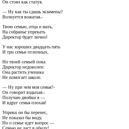
Он стоял как статуя.
— Ну как ты сдашь экзамены?
Волнуется вожатая.-
Твою семью, отца и мать,
На собранье упрекать
Директор будет лично!
У нас хороших двадцать пять
И три семьи отличных,
Но твоей семьей пока
Директор недоволен:
Она растить ученика
Не помогает школе.
— Ну при чем моя семья?-
Он говорит вздыхая.-
Получаю двойки я —
И вдруг семья плохая!
Упреки он бы перенес,
Не показал бы виду,
Но о семье идет вопрос —
Семью не даст в обиду!