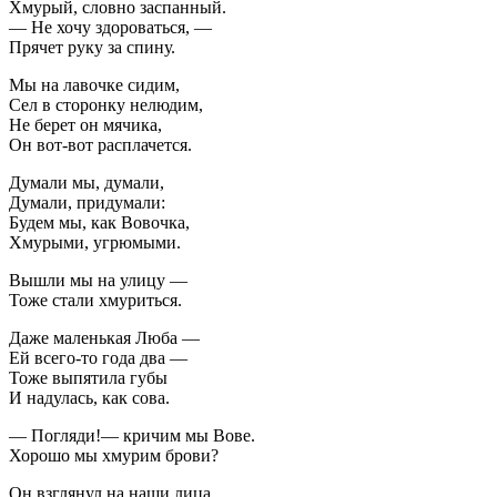
Хмурый, словно заспанный.
— Не хочу здороваться, —
Прячет руку за спину.
Мы на лавочке сидим,
Сел в сторонку нелюдим,
Не берет он мячика,
Он вот-вот расплачется.
Думали мы, думали,
Думали, придумали:
Будем мы, как Вовочка,
Хмурыми, угрюмыми.
Вышли мы на улицу —
Тоже стали хмуриться.
Даже маленькая Люба —
Ей всего-то года два —
Тоже выпятила губы
И надулась, как сова.
— Погляди!— кричим мы Вове.
Хорошо мы хмурим брови?
Он взглянул на наши лица,