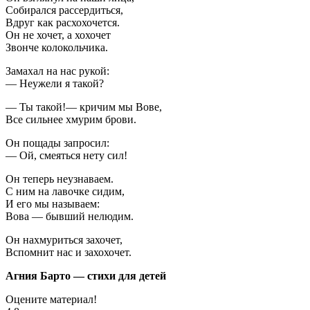
Собирался рассердиться,
Вдруг как расхохочется.
Он не хочет, а хохочет
Звонче колокольчика.
Замахал на нас рукой:
— Неужели я такой?
— Ты такой!— кричим мы Вове,
Все сильнее хмурим брови.
Он пощады запросил:
— Ой, смеяться нету сил!
Он теперь неузнаваем.
С ним на лавочке сидим,
И его мы называем:
Вова — бывший нелюдим.
Он нахмуриться захочет,
Вспомнит нас и захохочет.
Агния Барто — стихи для детей
Оцените материал!