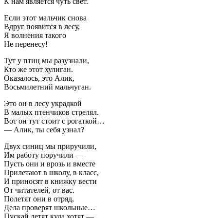
К нам является чуть свет.
Если этот мальчик снова
Вдруг появится в лесу,
Я волнения такого
Не перенесу!
Тут у птиц мы разузнали,
Кто же этот хулиган.
Оказалось, это Алик,
Восьмилетний мальчуган.
Это он в лесу украдкой
В малых птенчиков стрелял.
Вот он тут стоит с рогаткой…
— Алик, ты себя узнал?
Двух синиц мы приручили,
Им работу поручили —
Пусть они и врозь и вместе
Прилетают в школу, в класс,
И приносят в книжку вести
От читателей, от вас.
Полетят они в отряд,
Дела проверят школьные…
Пускай летят куда хотят —