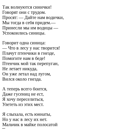
Так волнуются синички!
Говорят они с трудом.
Просят: — Дайте нам водички,
Мы тогда в себя придем.—
Принесли мы им водицы —
Успокоились синицы.
Говорит одна синица:
— Что в лесу у нас творится!
Плачут птенчики в гнезде,
Помогите нам в беде!
Птенчик мой так перепуган,
Не летает никуда,
Он уже летал над лугом,
Вился около гнезда.
А теперь всего боится,
Даже гусениц не ест,
Я хочу переселиться,
Улететь из этих мест.
Я слыхала, есть юннаты,
Но у нас в лесу их нет.
Мальчик в майке полосатой