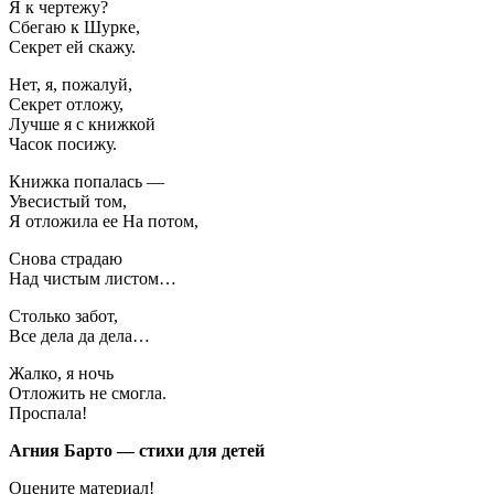
Я к чертежу?
Сбегаю к Шурке,
Секрет ей скажу.
Нет, я, пожалуй,
Секрет отложу,
Лучше я с книжкой
Часок посижу.
Книжка попалась —
Увесистый том,
Я отложила ее На потом,
Снова страдаю
Над чистым листом…
Столько забот,
Все дела да дела…
Жалко, я ночь
Отложить не смогла.
Проспала!
Агния Барто — стихи для детей
Оцените материал!