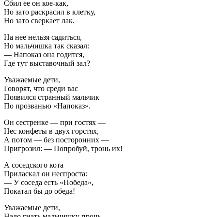
Сбил ее он кое-как,
Но зато раскрасил в клетку,
Но зато сверкает лак.
На нее нельзя садиться,
Но мальчишка так сказал:
— Напоказ она годится,
Где тут выставочный зал?
Уважаемые дети,
Говорят, что среди вас
Появился странный мальчик
По прозванью «Напоказ».
Он сестренке — при гостях —
Нес конфеты в двух горстях,
А потом — без посторонних —
Пригрозил: — Попробуй, тронь их!
А соседского кота
Приласкал он неспроста:
— У соседа есть «Победа»,
Покатал бы до обеда!
Уважаемые дети,
Надо гнать мальчишку прочь,