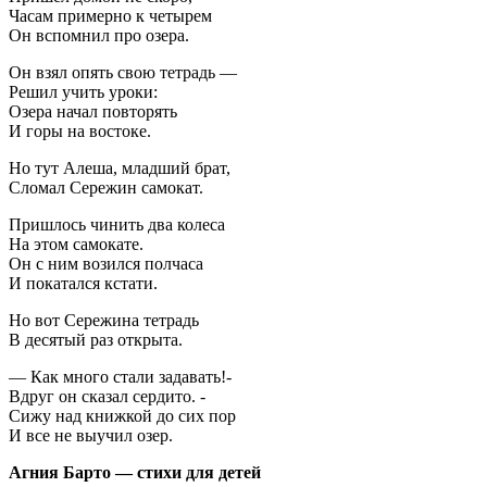
Часам примерно к четырем
Он вспомнил про озера.
Он взял опять свою тетрадь —
Решил учить уроки:
Озера начал повторять
И горы на востоке.
Но тут Алеша, младший брат,
Сломал Сережин самокат.
Пришлось чинить два колеса
На этом самокате.
Он с ним возился полчаса
И покатался кстати.
Но вот Сережина тетрадь
В десятый раз открыта.
— Как много стали задавать!-
Вдруг он сказал сердито. -
Сижу над книжкой до сих пор
И все не выучил озер.
Агния Барто — стихи для детей