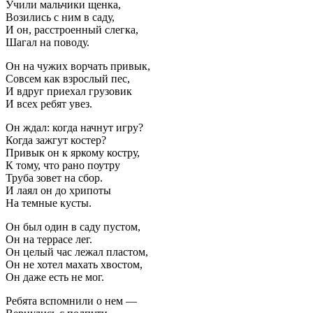
Учили мальчики щенка,
Возились с ним в саду,
И он, расстроенный слегка,
Шагал на поводу.
Он на чужих ворчать привык,
Совсем как взрослый пес,
И вдруг приехал грузовик
И всех ребят увез.
Он ждал: когда начнут игру?
Когда зажгут костер?
Привык он к яркому костру,
К тому, что рано поутру
Труба зовет на сбор.
И лаял он до хрипоты
На темные кусты.
Он был один в саду пустом,
Он на террасе лег.
Он целый час лежал пластом,
Он не хотел махать хвостом,
Он даже есть не мог.
Ребята вспомнили о нем —