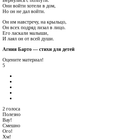
Вернулись с полпути.
Они войти хотели в дом,
Но он не дал войти.
Он им навстречу, на крыльцо,
Он всех подряд лизал в лицо.
Его ласкали малыши,
И лаял он от всей души.
Агния Барто — стихи для детей
Оцените материал!
5
2
голоса
Полезно
Вау!
Смешно
Ого!
Хм!