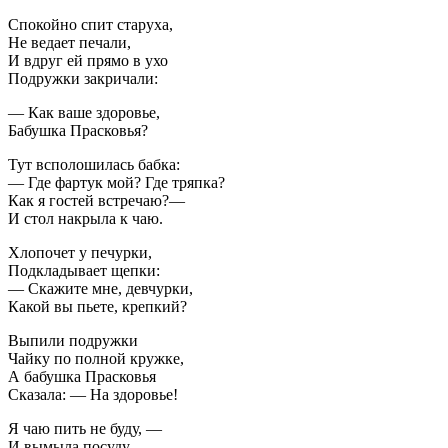
Спокойно спит старуха,
Не ведает печали,
И вдруг ей прямо в ухо
Подружки закричали:
— Как ваше здоровье,
Бабушка Прасковья?
Тут всполошилась бабка:
— Где фартук мой? Где тряпка?
Как я гостей встречаю?—
И стол накрыла к чаю.
Хлопочет у печурки,
Подкладывает щепки:
— Скажите мне, девчурки,
Какой вы пьете, крепкий?
Выпили подружки
Чайку по полной кружке,
А бабушка Прасковья
Сказала: — На здоровье!
Я чаю пить не буду, —
И вымыла посуду.