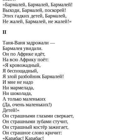
«Бармалей, Бармалей, Бармалей!
Выходи, Бармалей, поскорей!
Этих гадких детей, Бармалей,
Не жалей, Бармалей, не жалей!»
II
Таня-Ваня задрожали —
Бармалея увидали.
Он по Африке идёт,
На всю Африку поёт:
«Я кровожадный,
Я беспощадный,
Я злой разбойник Бармалей!
И мне не надо
Ни мармелада,
Ни шоколада,
А только маленьких
(Да, очень маленьких!)
Детей!»
Он страшными глазами сверкает,
Он страшными зубами стучит,
Он страшный костёр зажигает,
Он страшное слово кричит:
«Карабас! Карабас!