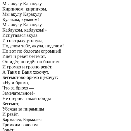
Мы акулу Каракулу
Кирпичом, кирпичом,
Мы акулу Каракулу
Кулаком, кулаком!
Мы акулу Каракулу
Каблуком, каблуком!»
Испугалася акула
И со страху утонула, —
Поделом тебе, акула, поделом!
Но вот по болотам огромный
Идёт и ревёт бегемот,
Он идёт, он идёт по болотам
И громко и грозно ревёт.
А Таня и Ваня хохочут,
Бегемотово брюхо щекочут:
«Ну и брюхо,
Что за брюхо —
Замечательное!»
Не стерпел такой обиды
Бегемот,
Убежал за пирамиды
И ревёт,
Бармалея, Бармалея
Громким голосом
Зовёт: