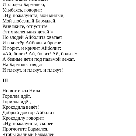
И злодею Бармалею,
Улыбаясь, говорит:
«Ну, пожалуйста, мой милый,
Мой любезный Бармалей,
Развяжите, отпустите
Этих маленьких детей!»
Но злодей Айболита хватает
И в костёр Айболита бросает.
И горит, и кричит Айболит:
«Ай, болит! Ай, болит! Ай, болит!»
А бедные дети под пальмой лежат,
На Бармалея глядят
И плачут, и плачут, и плачут!
III
Но вот из-за Нила
Горилла идёт,
Горилла идёт,
Крокодила ведёт!
Добрый доктор Айболит
Крокодилу говорит:
«Ну, пожалуйста, скорее
Проглотите Бармалея,
Чтобы жадный Бармалей