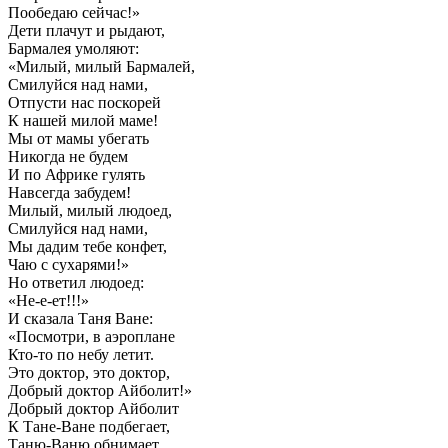
Пообедаю сейчас!»
Дети плачут и рыдают,
Бармалея умоляют:
«Милый, милый Бармалей,
Смилуйся над нами,
Отпусти нас поскорей
К нашей милой маме!
Мы от мамы убегать
Никогда не будем
И по Африке гулять
Навсегда забудем!
Милый, милый людоед,
Смилуйся над нами,
Мы дадим тебе конфет,
Чаю с сухарями!»
Но ответил людоед:
«Не-е-ет!!!»
И сказала Таня Ване:
«Посмотри, в аэроплане
Кто-то по небу летит.
Это доктор, это доктор,
Добрый доктор Айболит!»
Добрый доктор Айболит
К Тане-Ване подбегает,
Таню-Ваню обнимает