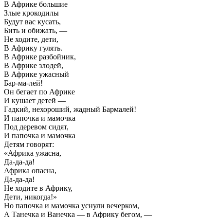
В Африке большие
Злые крокодилы
Будут вас кусать,
Бить и обижать, —
Не ходите, дети,
В Африку гулять.
В Африке разбойник,
В Африке злодей,
В Африке ужасный
Бар-ма-лей!
Он бегает по Африке
И кушает детей —
Гадкий, нехороший, жадный Бармалей!
И папочка и мамочка
Под деревом сидят,
И папочка и мамочка
Детям говорят:
«Африка ужасна,
Да-да-да!
Африка опасна,
Да-да-да!
Не ходите в Африку,
Дети, никогда!»
Но папочка и мамочка уснули вечерком,
А Танечка и Ванечка — в Африку бегом, —