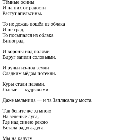
Тёмные осины,
И на них от радости
Растут апельсины.
То не дождь пошёл из облака
И не град,
То посыпался из облака
Виноград.
И вороны над полями
Вдруг запели соловьями.
И ручьи из-под земли
Сладким мёдом потекли.
Куры стали павами,
Лысые — кудрявыми.
Даже мельница — и та Заплясала у моста.
Так бегите же за мною
На зелёные луга,
Где над синею рекою
Встала радуга-дуга.
Мы на радугу