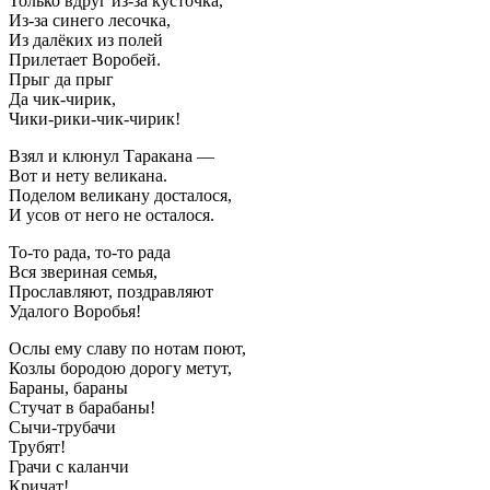
Только вдруг из-за кусточка,
Из-за синего лесочка,
Из далёких из полей
Прилетает Воробей.
Прыг да прыг
Да чик-чирик,
Чики-рики-чик-чирик!
Взял и клюнул Таракана —
Вот и нету великана.
Поделом великану досталося,
И усов от него не осталося.
То-то рада, то-то рада
Вся звериная семья,
Прославляют, поздравляют
Удалого Воробья!
Ослы ему славу по нотам поют,
Козлы бородою дорогу метут,
Бараны, бараны
Стучат в барабаны!
Сычи-трубачи
Трубят!
Грачи с каланчи
Кричат!