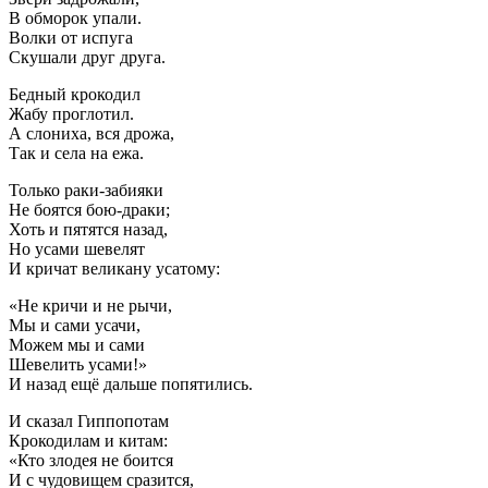
В обморок упали.
Волки от испуга
Скушали друг друга.
Бедный крокодил
Жабу проглотил.
А слониха, вся дрожа,
Так и села на ежа.
Только раки-забияки
Не боятся бою-драки;
Хоть и пятятся назад,
Но усами шевелят
И кричат великану усатому:
«Не кричи и не рычи,
Мы и сами усачи,
Можем мы и сами
Шевелить усами!»
И назад ещё дальше попятились.
И сказал Гиппопотам
Крокодилам и китам:
«Кто злодея не боится
И с чудовищем сразится,