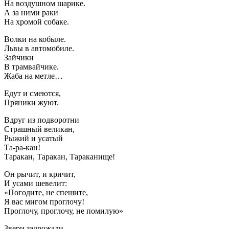
На воздушном шарике.
А за ними раки
На хромой собаке.
Волки на кобыле.
Львы в автомобиле.
Зайчики
В трамвайчике.
Жаба на метле…
Едут и смеются,
Пряники жуют.
Вдруг из подворотни
Страшный великан,
Рыжий и усатый
Та-ра-кан!
Таракан, Таракан, Тараканище!
Он рычит, и кричит,
И усами шевелит:
«Погодите, не спешите,
Я вас мигом проглочу!
Проглочу, проглочу, не помилую»
Звери задрожали,