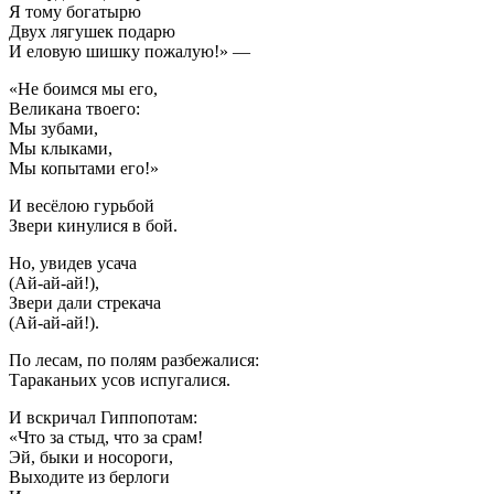
Я тому богатырю
Двух лягушек подарю
И еловую шишку пожалую!» —
«Не боимся мы его,
Великана твоего:
Мы зубами,
Мы клыками,
Мы копытами его!»
И весёлою гурьбой
Звери кинулися в бой.
Но, увидев усача
(Ай-ай-ай!),
Звери дали стрекача
(Ай-ай-ай!).
По лесам, по полям разбежалися:
Тараканьих усов испугалися.
И вскричал Гиппопотам:
«Что за стыд, что за срам!
Эй, быки и носороги,
Выходите из берлоги