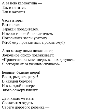
А за нею каракатица —
Так и пятится,
Так и катится.
Часть вторая
Вот и стал
Таракан победителем,
И лесов и полей повелителем.
Покорилися звери усатому
(Чтоб ему провалиться, проклятому!).
А он между ними похаживает,
Золочёное брюхо поглаживает:
«Принесите-ка мне, звери, ваших детушек,
Я сегодня их за ужином скушаю!»
Бедные, бедные звери!
Воют, рыдают, ревут!
В каждой берлоге
И в каждой пещере
Злого обжору клянут.
Да и какая же мать
Согласится отдать
Своего дорогого ребёнка —