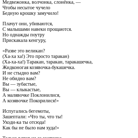
Медвежонка, волчонка, слонёнка, —
Чтобы несытое чучело
Бедную крошку замучило!
Плачут они, убиваются,
С малышами навеки прощаются.
Но однажды поутру
Прискакала кенгуру,
«Разве это великан?
(Ха-ха ха!) Это просто таракан)
(Ха-ха-ха!) Таракан, таракан, таракашечка,
Жидконогая козявочка-букашечка.
И не стыдно вам?
Не обидно вам?
Вы — зубастые,
Вы — клыкастые,
А малявочке Поклонилися,
А козявочке Покорилися!»
Испугались бегемоты,
Зашептали: «Что ты, что ты!
Уходи-ка ты отсюда!
Как бы не было нам худа!»