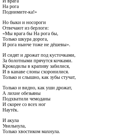
И врага
На рога
Поднимите-ка!»
Но быки и носороги
Отвечают из берлоги:
«Мы врага бы На рога бы,
Только шкура дорога,
И рога нынче тоже не дёшевы».
И сидят и дрожат под кусточками,
За болотными прячутся кочками.
Крокодилы в крапиву забилися,
И в канаве слоны схоронилися.
Только и слышно, как зубы стучат,
Только и видно, как уши дрожат,
А лихие обезьяны
Подхватили чемоданы
И скорее со всех ног
Наутёк.
И акула
Увильнула,
Только хвостиком махнула.