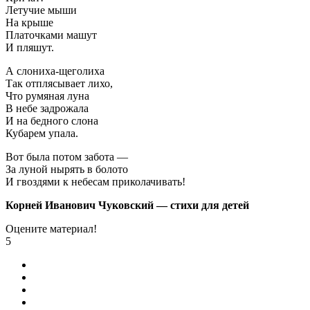
Летучие мыши
На крыше
Платочками машут
И пляшут.
А слониха-щеголиха
Так отплясывает лихо,
Что румяная луна
В небе задрожала
И на бедного слона
Кубарем упала.
Вот была потом забота —
За луной нырять в болото
И гвоздями к небесам приколачивать!
Корней Иванович Чуковский — стихи для детей
Оцените материал!
5