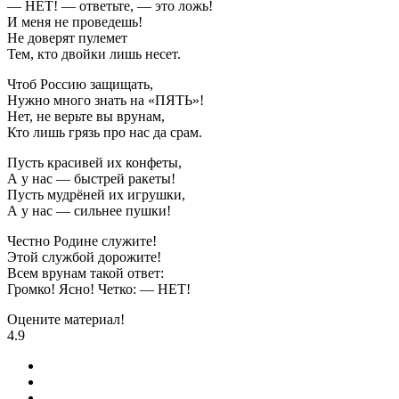
— НЕТ! — ответьте, — это ложь!
И меня не проведешь!
Не доверят пулемет
Тем, кто двойки лишь несет.
Чтоб Россию защищать,
Нужно много знать на «ПЯТЬ»!
Нет, не верьте вы врунам,
Кто лишь грязь про нас да срам.
Пусть красивей их конфеты,
А у нас — быстрей ракеты!
Пусть мудрёней их игрушки,
А у нас — сильнее пушки!
Честно Родине служите!
Этой службой дорожите!
Всем врунам такой ответ:
Громко! Ясно! Четко: — НЕТ!
Оцените материал!
4.9