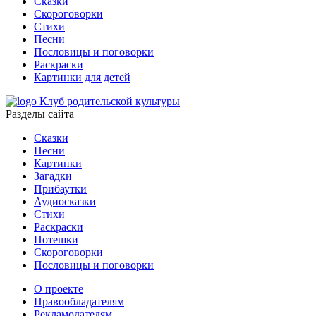
Сказки
Скороговорки
Стихи
Песни
Пословицы и поговорки
Раскраски
Картинки для детей
Клуб родительской культуры
Разделы сайта
Сказки
Песни
Картинки
Загадки
Прибаутки
Аудиосказки
Стихи
Раскраски
Потешки
Скороговорки
Пословицы и поговорки
О проекте
Правообладателям
Рекламодателям