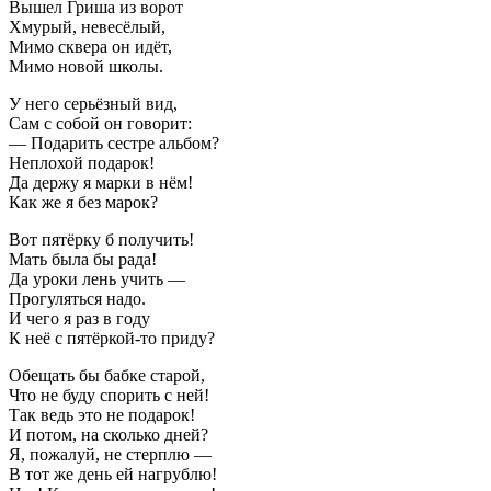
Вышел Гриша из ворот
Хмурый, невесёлый,
Мимо сквера он идёт,
Мимо новой школы.
У него серьёзный вид,
Сам с собой он говорит:
— Подарить сестре альбом?
Неплохой подарок!
Да держу я марки в нём!
Как же я без марок?
Вот пятёрку б получить!
Мать была бы рада!
Да уроки лень учить —
Прогуляться надо.
И чего я раз в году
К неё с пятёркой-то приду?
Обещать бы бабке старой,
Что не буду спорить с ней!
Так ведь это не подарок!
И потом, на сколько дней?
Я, пожалуй, не стерплю —
В тот же день ей нагрублю!