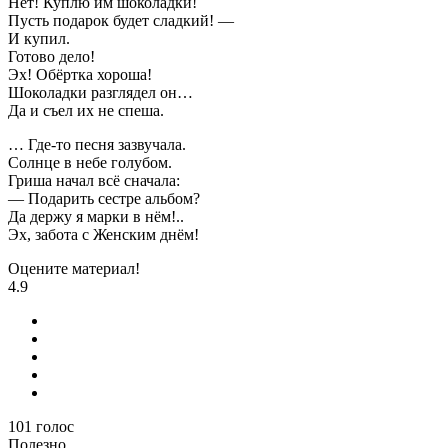
Нет! Куплю им шоколадки!
Пусть подарок будет сладкий! —
И купил.
Готово дело!
Эх! Обёртка хороша!
Шоколадки разглядел он…
Да и съел их не спеша.
… Где-то песня зазвучала.
Солнце в небе голубом.
Гриша начал всё сначала:
— Подарить сестре альбом?
Да держу я марки в нём!..
Эх, забота с Женским днём!
Оцените материал!
4.9
101
голос
Полезно