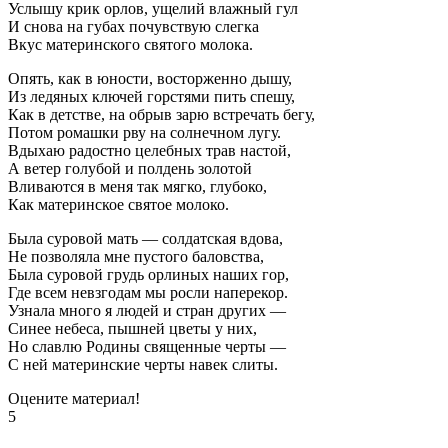
Услышу крик орлов, ущелий влажный гул
И снова на губах почувствую слегка
Вкус материнского святого молока.
Опять, как в юности, восторженно дышу,
Из ледяных ключей горстями пить спешу,
Как в детстве, на обрыв зарю встречать бегу,
Потом ромашки рву на солнечном лугу.
Вдыхаю радостно целебных трав настой,
А ветер голубой и полдень золотой
Вливаются в меня так мягко, глубоко,
Как материнское святое молоко.
Была суровой мать — солдатская вдова,
Не позволяла мне пустого баловства,
Была суровой грудь орлиных наших гор,
Где всем невзгодам мы росли наперекор.
Узнала много я людей и стран других —
Синее небеса, пышней цветы у них,
Но славлю Родины священные черты —
С ней материнские черты навек слиты.
Оцените материал!
5