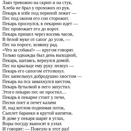
Лаял тревожно на скрип и на стук,
Хлеба не брал у прохожих из рук.
Пекарь в избе под периной лежит —
Пес под окном его сон сторожит.
Пекарь проснулся, в пекарню идет —
Пес провожает его до ворот.
Пекарь пришел через восемь часов,
В белой муке от сапог до усов, —
Пес на пороге, хозяину рад.
«Что за собака!» — кругом говорят.
Только однажды был день выходной,
Пекарь, шатаясь, вернулся домой.
Пес на крыльце ему руку лизнул —
Пекарь его сапогом оттолкнул.
Пес шевельнул добродушно хвостом —
Пекарь на пса замахнулся шестом,
Пекарь бутылкой в него запустил.
Этого пекарю пес не простил…
Пекарь в пекарне стоит у печи,
Песни поет и печет калачи
И, над котлом поднимая лоток,
Сыплет баранки в крутой кипяток.
В доме у пекаря шарят в углах,
Воры посуду выносят в узлах
И говорят: — Повезло в этот раз!