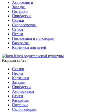
Аудиокниги
Загадки
Потешки
Прибаутки
Сказки
Скороговорки
Стихи
Песни
Пословицы и поговорки
Раскраски
Картинки для детей
Клуб родительской культуры
Разделы сайта
Сказки
Песни
Картинки
Загадки
Прибаутки
Аудиосказки
Стихи
Раскраски
Потешки
Скороговорки