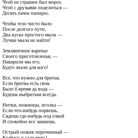
Чтоб не страшен был мороз.
Чтоб с друзьями поделиться —
Десять пачек папирос.
Чтобы тело чисто было
После долгого пути,
Два куска простого мыла —
Лучше мыла не найти!
Земляничное варенье
Своего приготовленья, —
Наварили мы его,
Будто знали для кого!
Все, что нужно для бритья,
Если бритва есть своя.
Было б время да вода —
Будешь выбритым всегда.
Нитки, ножницы, иголка —
Если что-нибудь порвешь,
Сядешь где-нибудь под елкой
И спокойно все зашьешь.
Острый ножик перочинный —
Колбасу и сало режь!-