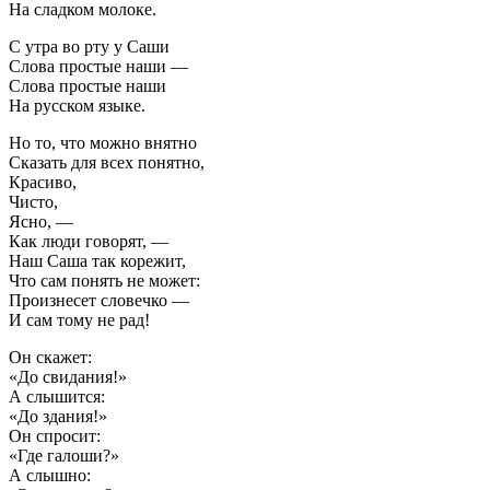
На сладком молоке.
С утра во рту у Саши
Слова простые наши —
Слова простые наши
На русском языке.
Но то, что можно внятно
Сказать для всех понятно,
Красиво,
Чисто,
Ясно, —
Как люди говорят, —
Наш Саша так корежит,
Что сам понять не может:
Произнесет словечко —
И сам тому не рад!
Он скажет:
«До свидания!»
А слышится:
«До здания!»
Он спросит:
«Где галоши?»
А слышно: