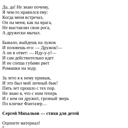
Да, да! Не знаю почему,
Я чем-то нравился ему:
Когда меня встречал,
Он на меня, как на врага,
Не выставлял свои рога,
А дружески мычал.
Бывало, выйдешь на лужок
И позовешь его: — Дружок!—
А он в ответ: — Иду-у-у!—
И сам действительно идет
И не спеша губами рвет
Ромашки на ходу.
За лето я к нему привык,
И это был мой личный бык!
Пять лет прошло с тех пор.
Не знаю я, что с ним теперь
И с кем он дружит, грозный зверь
По кличке Фантазер…
Сергей Михалков — стихи для детей
Оцените материал!