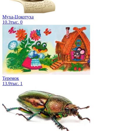
Муха-Цокотуха
10.3тыс.
0
Теремок
13.9тыс.
1