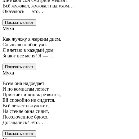
Мне мой сон смотреть мешал?
Всё жужжал, жужжал над ухом…
Оказалось — это…
Показать ответ
Муха
Как жужжу я жарким днем,
Слышало любое ухо.
Я влетаю в каждый дом,
Знают все меня! Я — …
Показать ответ
Муха
Всем она надоедает
И по комнатам летает,
Пристаёт и вновь резвится,
Ей спокойно не сидится.
Всё летает и жужжит,
На стекле окна сидит,
Позолоченное брюхо,
Догадались? Это…
Показать ответ