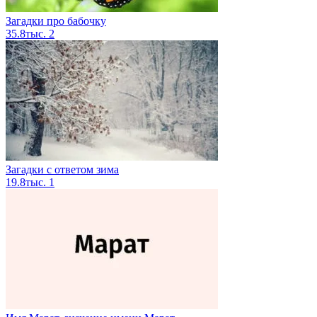
Загадки про бабочку
35.8тыс.
2
Загадки с ответом зима
19.8тыс.
1