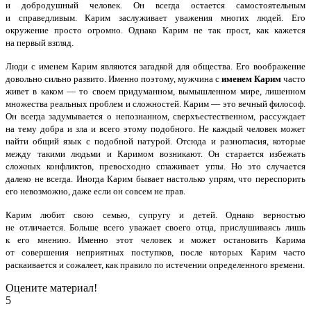
и добродушный человек. Он всегда остается самостоятельным
и справедливым. Карим заслуживает уважения многих людей. Его
окружение просто огромно. Однако Карим не так прост, как кажется
на первый взгляд.
Люди с именем Карим являются загадкой для общества. Его воображение
довольно сильно развито. Именно поэтому, мужчина с
именем Карим
часто
живет в каком — то своем придуманном, вымышленном мире, лишенном
множества реальных проблем и сложностей. Карим — это вечный философ.
Он всегда задумывается о непознанном, сверхъестественном, рассуждает
на тему добра и зла и всего этому подобного. Не каждый человек может
найти общий язык с подобной натурой. Отсюда и разногласия, которые
между такими людьми и Каримом возникают. Он старается избежать
сложных конфликтов, превосходно сглаживает углы. Но это случается
далеко не всегда. Иногда Карим бывает настолько упрям, что переспорить
его невозможно, даже если он совсем не прав.
Карим любит свою семью, супругу и детей. Однако верностью
не отличается. Больше всего уважает своего отца, прислушиваясь лишь
к его мнению. Именно этот человек и может остановить Карима
от совершения неприятных поступков, после которых Карим часто
раскаивается и сожалеет, как правило по истечении определенного времени.
Оцените материал!
5