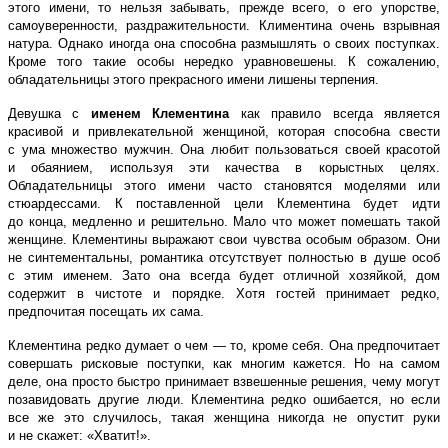
этого имени, то нельзя забывать, прежде всего, о его упорстве,
самоуверенности, раздражительности. Климентина очень взрывная
натура. Однако иногда она способна размышлять о своих поступках.
Кроме того такие особы нередко уравновешены. К сожалению,
обладательницы этого прекрасного имени лишены терпения.
Девушка с
именем Клементина
как правило всегда является
красивой и привлекательной женщиной, которая способна свести
с ума множество мужчин. Она любит пользоваться своей красотой
и обаянием, используя эти качества в корыстных целях.
Обладательницы этого имени часто становятся моделями или
стюардессами. К поставленной цели Клементина будет идти
до конца, медленно и решительно. Мало что может помешать такой
женщине. Клементины выражают свои чувства особым образом. Они
не синтементальны, романтика отсутствует полностью в душе особ
с этим именем. Зато она всегда будет отличной хозяйкой, дом
содержит в чистоте и порядке. Хотя гостей принимает редко,
предпочитая посещать их сама.
Клементина редко думает о чем — то, кроме себя. Она предпочитает
совершать рисковые поступки, как многим кажется. Но на самом
деле, она просто быстро принимает взвешенные решения, чему могут
позавидовать другие люди. Клементина редко ошибается, но если
все же это случилось, такая женщина никогда не опустит руки
и не скажет: «Хватит!».