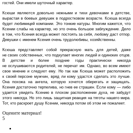
гостей. Они имели шуточный характер.
Ксюши являются довольно нежными и тихи девочками в детстве,
вырастая в боевых девушек в подростковом возрасте. Ксюша всегда
будет любимицей компании. Это тонкие натуры. Многим кажется, что
Ксении слабы на характер, но это очень большое заблуждение. Дело
в том, что Ксения всегда может постоять за себя, любому даст отпор.
Девушки с именем Ксения очень трудолюбивы, хозяйственны.
Ксюша представляет собой прекрасную мать для детей, даже
не своих собственных, что подкупает многих людей и одиноких отцов.
В детстве и более поздние годы практически никогда
не ослушиваются родителей, не перечат им. Однако, во всем имеют
свое мнение и следуют ему. Но так как Ксюша может расположить
к своей персоне мужчин, вряд ли кому удастся сделать это лучше.
Она похожа на ангела, которую хочется оберегать и защищать.
Ксения достаточно терпелива, но гнев ее страшен. Если кому — либо
удается увидеть Ксению в плохом расположении духа, не забудут
этого никогда. Но это лишь защитная реакция на тяготы нашего мира.
Тот, кто раскроет душу Ксении, никогда потом об этом не пожалеет.
Оцените материал!
5