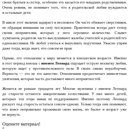
своих братьев и сестер, особенно это касается его младших родственников.
Очень ревнив, не понимает того, что в родительской любви нуждаются
и остальные дети.
В школе этот мальчик задирист и неспокоен. Он часто обижает сверстников,
не обращая внимания на силу последних. Практически всегда дает отпор
своим неприятелям, которых у него огромное количество. Слывет
хулиганом, родители часто выслушивают жалобы учителей и родителей его
одноклассников. Не любит учиться и выполнять поручения. Ужасно упрям
даже тогда, когда знает, что совсем не прав.
Однако, его отношение к миру меняется в юношеском возрасте. Именно
в этот период юноша с
именем Леонард
ощущает острую нехватку любви,
которую ищет у противоположного пола. В своих связях неразборчив.
Верность — это не его качество. Отношениям предпочитает мимолетные
увлечения, которые часто доставляют много неприятностей.
Женится не раньше тридцати лет. Многие мужчины с именем Леонард
до старости остаются закоренелыми холостяками. У них много детей,
которых эти отцы никак не поддерживают. Именно поэтому Леонард
рискует под старость остаться совсем одному. Только тогда они понимают,
что вовсе неправильно проживали свою жизнь, но былое и возраст уже
не вернуть.
Оцените материал!