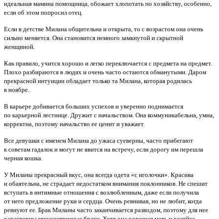
идеальная мамина помощница, обожает хлопотать по хозяйству, особенно,
если об этом попросил отец.
Если в детстве Милана общительна и открыта, то с возрастом она очень
сильно меняется. Она становится немного замкнутой и скрытной
женщиной.
Как правило, учится хорошо и легко переключается с предмета на предмет.
Плохо разбираются в людях и очень часто остаются обманутыми. Даром
прекрасной интуиции обладает только та Милана, которая родилась
в ноябре.
В карьере добивается больших успехов и уверенно поднимается
по карьерной лестнице. Дружит с начальством. Она коммуникабельна, умна,
корректна, поэтому начальство ее ценит и уважает.
Все девушки с именем Милана до ужаса суеверны, часто прибегают
к советам гадалок и могут не явится на встречу, если дорогу им перешла
черная кошка.
У Миланы прекрасный вкус, она всегда одета «с иголочки». Красива
и обаятельна, не страдает недостатком внимания поклонников. Не спешит
вступать в интимные отношения с возлюбленным, даже если получила
от него предложение руки и сердца. Очень ревнивая, но не любит, когда
ревнуют ее. Брак Миланы часто заканчивается разводом, поэтому для нее
характерны множественные браки. Хотя она хорошая мать и хозяйка,