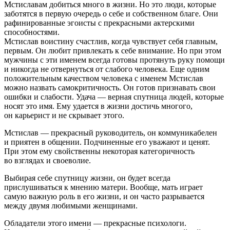
Мстиславам добиться много в жизни. Но это люди, которые
заботятся в первую очередь о себе и собственном благе. Они
рафинированные эгоисты с прекрасными актерскими
способностями.
Мстислав воистину счастлив, когда чувствует себя главным,
первым. Он любит привлекать к себе внимание. Но при этом
мужчины с эти именем всегда готовы протянуть руку помощи
и никогда не отвернуться от слабого человека. Еще одним
положительным качеством человека с именем Мстислав
можно назвать самокритичность. Он готов признавать свои
ошибки и слабости. Удача — верная спутница людей, которые
носят это имя. Ему удается в жизни достичь многого,
он карьерист и не скрывает этого.
Мстислав — прекрасный руководитель, он коммуникабелен
и приятен в общении. Подчиненные его уважают и ценят.
При этом ему свойственны некоторая категоричность
во взглядах и своеволие.
Выбирая себе спутницу жизни, он будет всегда
прислушиваться к мнению матери. Вообще, мать играет
самую важную роль в его жизни, и он часто разрывается
между двумя любимыми женщинами.
Обладатели этого имени — прекрасные психологи.