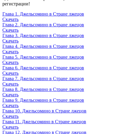
регистрации!
Глава 1. Джельсомино в Стране лжецов
Скачать
Глава 2. Джельсомино в Стране лжецов
Скачать
Глава 3. Джельсомино в Стране лжецов
Скачать
Глава 4. Джельсомино в Стране лжецов
Скачать
Глава 5. Джельсомино в Стране лжецов
Скачать
Глава 6. Джельсомино в Стране лжецов
Скачать
Глава 7. Джельсомино в Стране лжецов
Скачать
Глава 8. Джельсомино в Стране лжецов
Скачать
Глава 9. Джельсомино в Стране лжецов
Скачать
Глава 10. Джельсомино в Стране лжецов
Скачать
Глава 11. Джельсомино в Стране лжецов
Скачать
Глава 12. Джельсомино в Стране лжецов