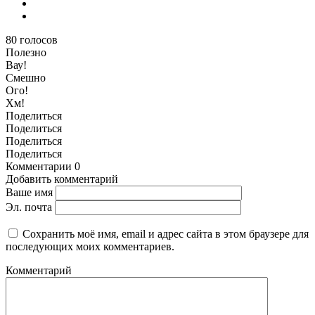
80
голосов
Полезно
Вау!
Смешно
Ого!
Хм!
Поделиться
Поделиться
Поделиться
Поделиться
Комментарии
0
Добавить комментарий
Ваше имя
Эл. почта
Сохранить моё имя, email и адрес сайта в этом браузере для
последующих моих комментариев.
Комментарий