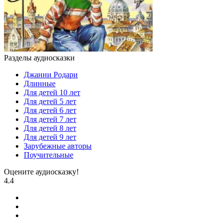
Разделы аудиосказки
Джанни Родари
Длинные
Для детей 10 лет
Для детей 5 лет
Для детей 6 лет
Для детей 7 лет
Для детей 8 лет
Для детей 9 лет
Зарубежные авторы
Поучительные
Оцените аудиосказку!
4.4