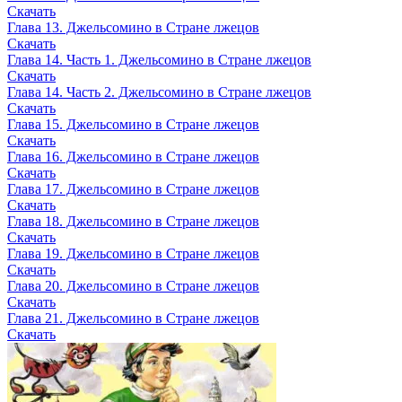
Скачать
Глава 13. Джельсомино в Стране лжецов
Скачать
Глава 14. Часть 1. Джельсомино в Стране лжецов
Скачать
Глава 14. Часть 2. Джельсомино в Стране лжецов
Скачать
Глава 15. Джельсомино в Стране лжецов
Скачать
Глава 16. Джельсомино в Стране лжецов
Скачать
Глава 17. Джельсомино в Стране лжецов
Скачать
Глава 18. Джельсомино в Стране лжецов
Скачать
Глава 19. Джельсомино в Стране лжецов
Скачать
Глава 20. Джельсомино в Стране лжецов
Скачать
Глава 21. Джельсомино в Стране лжецов
Скачать