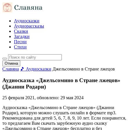
Аудиосказки
Аудиорассказы
Сказки
Загадки
Песни
Стихи
Отмена
Славяна
🎵 Аудиосказки
Джельсомино в Стране лжецов
Аудиосказка «Джельсомино в Стране лжецов»
(Джанни Родари)
25 февраля 2021
, обновлено:
29 мая 2024
Аудиосказка «Джельсомино в Стране лжецов» (Джанни
Родари), которую можно слушать онлайн в формате mp3.
Рекомендована для детей 5, 6, 7, 8, 9, 10 лет. Если понравится,
то предлагаем Вам скачать зарубежную аудио сказку
«Джельсомино в Стране лжецов» бесплатно и без