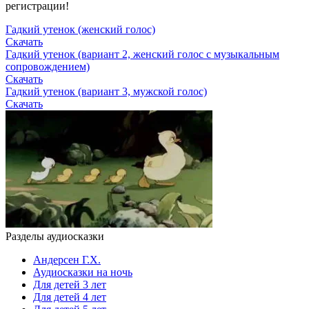
регистрации!
Гадкий утенок (женский голос)
Скачать
Гадкий утенок (вариант 2, женский голос с музыкальным
сопровождением)
Скачать
Гадкий утенок (вариант 3, мужской голос)
Скачать
Разделы аудиосказки
Андерсен Г.Х.
Аудиосказки на ночь
Для детей 3 лет
Для детей 4 лет