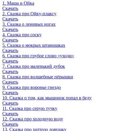
1. Маша и Ойка
Скачать
2. Сказка про Ойку-плаксу
Скачать
3. Сказка о ленивых ногах
Скачать
4. Сказка про соску
Скачать
5. Сказка о мокрых штанишках
Скачать
6. Сказка про грубое слово «уходи»
Скачать
7. Сказка про маленький дубок
Скачать
8. Сказка про волшебные пёрышки
Скачать
9. Сказка про воронье гнездо
Скачать
10. Сказка о том, как мышонок попал в беду
Скачать
11. Сказка про серую тучку
Скачать
12. Сказка про холодную воду
Скачать
13. Сказка про хитрую ловушку