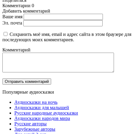
Поделиться
Комментарии
0
Добавить комментарий
Ваше имя
Эл. почта
Сохранить моё имя, email и адрес сайта в этом браузере для
последующих моих комментариев.
Комментарий
Популярные аудиосказки
Аудиосказки на ночь
Аудиосказки для малышей
Русские народные аудиосказки
Аудиосказки народов мира
Русские авторы
Зарубежные авторы