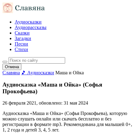
Аудиосказки
Аудиорассказы
Сказки
Загадки
Песни
Стихи
Отмена
Славяна
🎵 Аудиосказки
Маша и Ойка
Аудиосказка «Маша и Ойка» (Софья
Прокофьева)
26 февраля 2021
, обновлено:
31 мая 2024
Аудиосказка «Маша и Ойка» (Софья Прокофьева), которую
можно слушать онлайн или скачать бесплатно и без
регистрации в формате mp3. Рекомендована для малышей 0+,
1, 2 года и детей 3, 4, 5 лет.