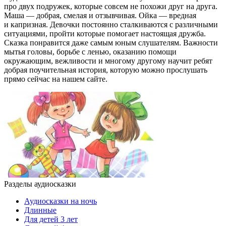
про двух подружек, которые совсем не похожи друг на друга.
Маша — добрая, смелая и отзывчивая. Ойка — вредная
и капризная. Девочки постоянно сталкиваются с различными
ситуациями, пройти которые помогает настоящая дружба.
Сказка понравится даже самым юным слушателям. Важности
мытья головы, борьбе с ленью, оказанию помощи
окружающим, вежливости и многому другому научит ребят
добрая поучительная история, которую можно прослушать
прямо сейчас на нашем сайте.
Разделы аудиосказки
Аудиосказки на ночь
Длинные
Для детей 3 лет