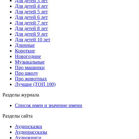
Для детей 3 лет
Для детей 4 лет
Для детей 5 лет
Для детей 6 лет
Для детей 7 лет
Для детей 8 лет
Для детей 9 лет
Для детей 10 лет
Длинные
Короткие
Новогодние
Музыкальные
Про машинки
Про школу
Про животных
Лучшие (ТОП 100)
Разделы журнала
Список имен и значение имени
Разделы сайта
Аудиосказки
Аудиорассказы
Аудиокниги