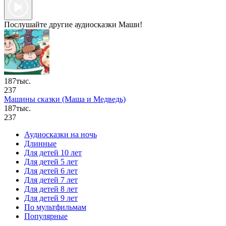
Послушайте другие аудиосказки Маши!
187тыс.
237
Машины сказки (Маша и Медведь)
187тыс.
237
Аудиосказки на ночь
Длинные
Для детей 10 лет
Для детей 5 лет
Для детей 6 лет
Для детей 7 лет
Для детей 8 лет
Для детей 9 лет
По мультфильмам
Популярные