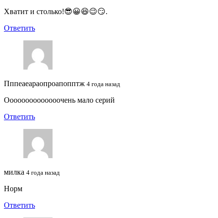
Хватит и столько!😎😀😆😉😏.
Ответить
Пппеаеараопроапопптж
4 года назад
Оооооооооооооочень мало серий
Ответить
милка
4 года назад
Норм
Ответить