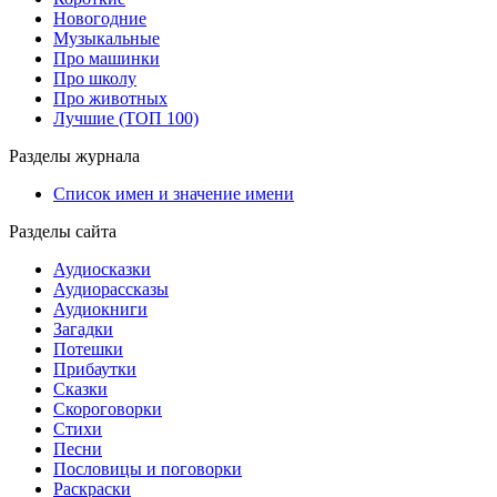
Новогодние
Музыкальные
Про машинки
Про школу
Про животных
Лучшие (ТОП 100)
Разделы журнала
Список имен и значение имени
Разделы сайта
Аудиосказки
Аудиорассказы
Аудиокниги
Загадки
Потешки
Прибаутки
Сказки
Скороговорки
Стихи
Песни
Пословицы и поговорки
Раскраски