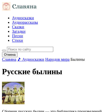
Аудиосказки
Аудиорассказы
Сказки
Загадки
Песни
Стихи
Отмена
Славяна
🎵 Аудиосказки
Народов мира
Былины
Русские былины
Сборник русских былин — это библиотека произведений